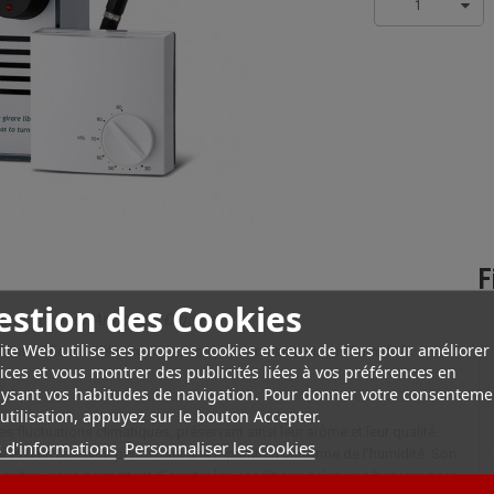
1
F
estion des Cookies
Compact pour Armoire à Cigares
ite Web utilise ses propres cookies et ceux de tiers pour améliorer
 humidificateur électronique, conçu pour maintenir une humidité
ices et vous montrer des publicités liées à vos préférences en
ysant vos habitudes de navigation. Pour donner votre consenteme
utilisation, appuyez sur le bouton Accepter.
s fluctuations climatiques, préservant ainsi leur arôme et leur qualité.
 d'informations
Personnaliser les cookies
ré et d’un réservoir permettant une répartition uniforme de l’humidité. Son
ométrie, vous permettant d’ajuster les conditions selon vos besoins pour