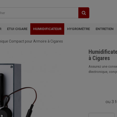
R
ETUI CIGARE
HUMIDIFICATEUR
HYGROMÈTRE
ENTRETIEN
onique Compact pour Armoire à Cigares
Humidificat
à Cigares
Assurez une conser
électronique, conçu