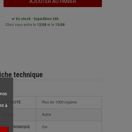
AJOUTER AU PANIER
En stock - Expédition 24h
Chez vous entre le
12/08
et le
15/08
iche technique
 nos
CAPACITÉ
plus de 1000 cigares
nt à
STYLE
autre
ÉLECTRONIQUE
oui