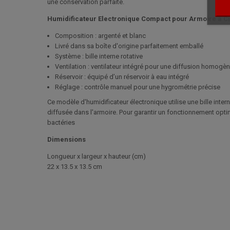
une conservation parfaite.
Humidificateur Electronique Compact pour Armoire à C
Composition : argenté et blanc
Livré dans sa boîte d'origine parfaitement emballé
Système : bille interne rotative
Ventilation : ventilateur intégré pour une diffusion homogè
Réservoir : équipé d’un réservoir à eau intégré
Réglage : contrôle manuel pour une hygrométrie précise
Ce modèle d'humidificateur électronique utilise une bille intern
diffusée dans l'armoire. Pour garantir un fonctionnement optima
bactéries
Dimensions
Longueur x largeur x hauteur (cm)
22 x 13.5 x 13.5 cm