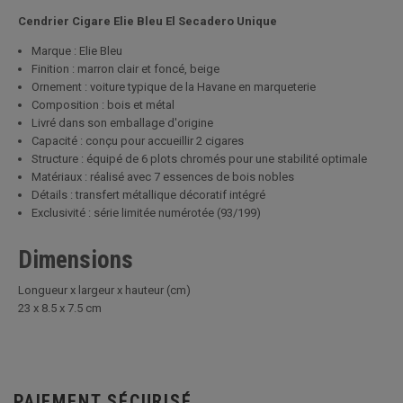
Cendrier Cigare Elie Bleu El Secadero Unique
Marque : Elie Bleu
Finition : marron clair et foncé, beige
Ornement : voiture typique de la Havane en marqueterie
Composition : bois et métal
Livré dans son emballage d'origine
Capacité : conçu pour accueillir 2 cigares
Structure : équipé de 6 plots chromés pour une stabilité optimale
Matériaux : réalisé avec 7 essences de bois nobles
Détails : transfert métallique décoratif intégré
Exclusivité : série limitée numérotée (93/199)
Dimensions
Longueur x largeur x hauteur (cm)
23 x 8.5 x 7.5 cm
PAIEMENT SÉCURISÉ