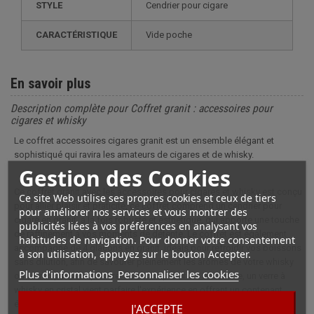
STYLE
cendrier pour cigare
CARACTÉRISTIQUE
vide poche
En savoir plus
Description complète pour Coffret granit : accessoires pour
cigares et whisky
Le coffret accessoires cigares granit est un ensemble élégant et
sophistiqué qui ravira les amateurs de cigares et de whisky.
Gestion des Cookies
Ce coffret granit avec les accessoires pour cigares et whisky est conçu
Ce site Web utilise ses propres cookies et ceux de tiers
pour allier plaisir et praticité, ce coffret comprend un cendrier pour
pour améliorer nos services et vous montrer des
cigare en granit, à la fois robuste et esthétique, qui apporte une touche
publicités liées à vos préférences en analysant vos
de raffinement à vos moments de détente. Le coffret est également
habitudes de navigation. Pour donner votre consentement
accompagné de 4 glaçons en granit, idéals pour refroidir vos boissons
à son utilisation, appuyez sur le bouton Accepter.
sans dilution, afin de savourer pleinement les arômes de votre whisky
Plus d'informations
Personnaliser les cookies
ou autre spiritueux préféré. Pour compléter cet ensemble, un verre à
whisky en cristal vient parfaire l'expérience en offrant un contenant
élégant et fonctionnel pour vos dégustations. Enfin, un coupe-cigare
J'ACCEPTE