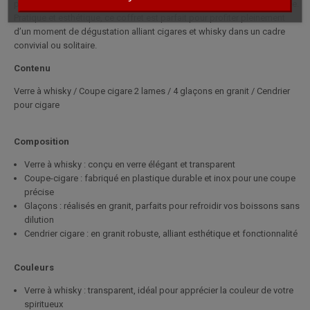
précis est inclus pour préparer vos cigares de manière nette et soignée.
Pratique et esthétique, ce coffret est parfait pour profiter pleinement
d’un moment de dégustation alliant cigares et whisky dans un cadre
convivial ou solitaire.
Contenu
Verre à whisky / Coupe cigare 2 lames / 4 glaçons en granit / Cendrier
pour cigare
Composition
Verre à whisky : conçu en verre élégant et transparent
Coupe-cigare : fabriqué en plastique durable et inox pour une coupe
précise
Glaçons : réalisés en granit, parfaits pour refroidir vos boissons sans
dilution
Cendrier cigare : en granit robuste, alliant esthétique et fonctionnalité
Couleurs
Verre à whisky : transparent, idéal pour apprécier la couleur de votre
spiritueux