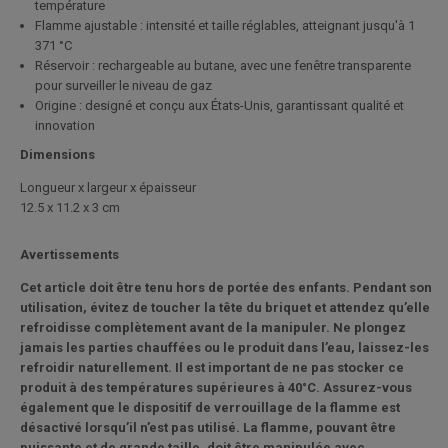
température
Flamme ajustable : intensité et taille réglables, atteignant jusqu'à 1
371 °C
Réservoir : rechargeable au butane, avec une fenêtre transparente
pour surveiller le niveau de gaz
Origine : designé et conçu aux États-Unis, garantissant qualité et
innovation
Dimensions
Longueur x largeur x épaisseur
12.5 x 11.2 x 3 cm
Avertissements
Cet article doit être tenu hors de portée des enfants. Pendant son
utilisation, évitez de toucher la tête du briquet et attendez qu’elle
refroidisse complètement avant de la manipuler. Ne plongez
jamais les parties chauffées ou le produit dans l’eau, laissez-les
refroidir naturellement. Il est important de ne pas stocker ce
produit à des températures supérieures à 40°C. Assurez-vous
également que le dispositif de verrouillage de la flamme est
désactivé lorsqu’il n’est pas utilisé. La flamme, pouvant être
puissante et de grande taille, doit être manipulée avec