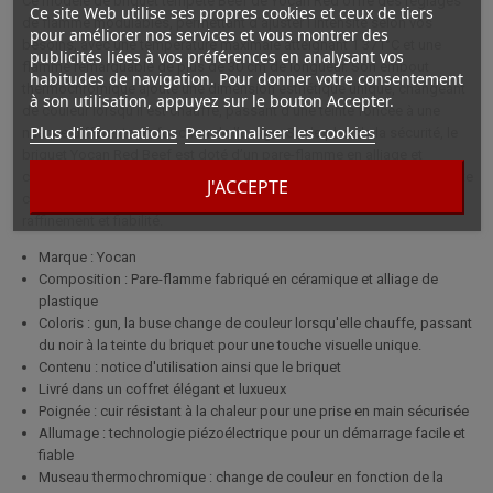
Ce modèle de briquet tempête Beef de Yocan Red offre des réglages
Ce site Web utilise ses propres cookies et ceux de tiers
de flamme modulables, permettant d’ajuster l’intensité selon vos
pour améliorer nos services et vous montrer des
besoins, avec une température maximale atteignant 1 371°C et une
publicités liées à vos préférences en analysant vos
flamme remarquable de plus de 30 cm de longueur. Son embout
habitudes de navigation. Pour donner votre consentement
thermochromique ajoute une dimension esthétique unique, changeant
à son utilisation, appuyez sur le bouton Accepter.
de couleur lorsqu’il est chauffé, passant d’une teinte foncée à une
Plus d'informations
Personnaliser les cookies
nuance différente en fonction de l’usage. Sur le plan de la sécurité, le
briquet Yocan Red Beef est doté d’un pare-flamme en alliage et
céramique, assurant une protection renforcée et une utilisation en toute
J'ACCEPTE
confiance. Ce briquet est l’alliance idéale entre performance,
raffinement et fiabilité.
Marque : Yocan
Composition : Pare-flamme fabriqué en céramique et alliage de
plastique
Coloris : gun, la buse change de couleur lorsqu'elle chauffe, passant
du noir à la teinte du briquet pour une touche visuelle unique.
Contenu : notice d'utilisation ainsi que le briquet
Livré dans un coffret élégant et luxueux
Poignée : cuir résistant à la chaleur pour une prise en main sécurisée
Allumage : technologie piézoélectrique pour un démarrage facile et
fiable
Museau thermochromique : change de couleur en fonction de la