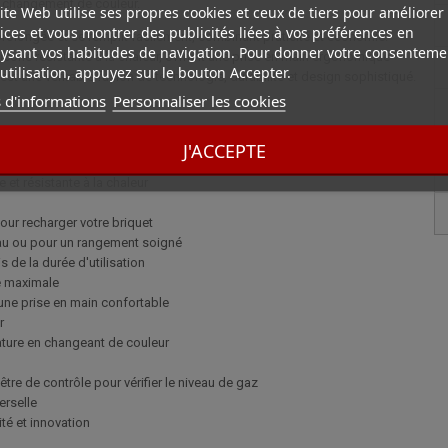
un changement de couleur.
ite Web utilise ses propres cookies et ceux de tiers pour améliorer
ices et vous montrer des publicités liées à vos préférences en
olongée et se remplit facilement, combinant praticité et économie.
ysant vos habitudes de navigation. Pour donner votre consenteme
licone résistante à la chaleur, offrant une prise en main ergonomique
utilisation, appuyez sur le bouton Accepter.
st une véritable fusion de technologie, durabilité et design sophistiqué.
 d'informations
Personnaliser les cookies
J'ACCEPTE
tection optimale et une durabilité accrue et poignée fabriquée en
 et résistante à la chaleur
pour recharger votre briquet
eau ou pour un rangement soigné
 de la durée d'utilisation
té maximale
 une prise en main confortable
r
ture en changeant de couleur
tre de contrôle pour vérifier le niveau de gaz
erselle
ité et innovation