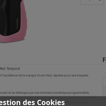
1
F
 Red Temporal
t l'excellence de la marque Yocan Red, réputée pour ses briquets
ovant et se distingue par une minuterie numérique programmable,
tir une efficacité optimale et une sécurité renforcée. Sa flamme réglable,
estion des Cookies
vers besoins, tandis que son museau thermochromique permet de