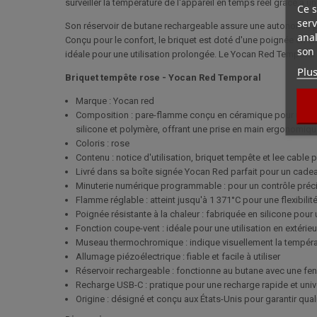
surveiller la température de l'appareil en temps réel grâce à 
Ce s
serv
Son réservoir de butane rechargeable assure une autonomie pr
anal
Conçu pour le confort, le briquet est doté d'une poignée en si
son 
idéale pour une utilisation prolongée. Le Yocan Red Temporal e
Plus
Briquet tempête rose - Yocan Red Temporal
Marque : Yocan red
Composition : pare-flamme conçu en céramique pour une pro
silicone et polymère, offrant une prise en main ergonomique
Coloris : rose
Contenu : notice d'utilisation, briquet tempête et lee cable 
Livré dans sa boîte signée Yocan Red parfait pour un cad
Minuterie numérique programmable : pour un contrôle précis
Flamme réglable : atteint jusqu'à 1 371°C pour une flexibili
Poignée résistante à la chaleur : fabriquée en silicone pour
Fonction coupe-vent : idéale pour une utilisation en extérieu
Museau thermochromique : indique visuellement la tempéra
Allumage piézoélectrique : fiable et facile à utiliser
Réservoir rechargeable : fonctionne au butane avec une fenê
Recharge USB-C : pratique pour une recharge rapide et univ
Origine : désigné et conçu aux États-Unis pour garantir qual