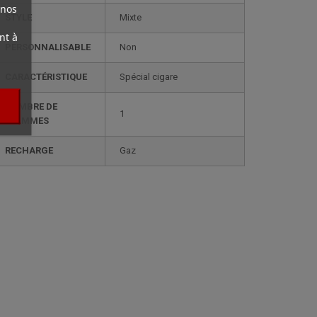
 nos
STYLE
mixte
nt à
PERSONNALISABLE
non
CARACTÉRISTIQUE
spécial cigare
NOMBRE DE
1
FLAMMES
RECHARGE
gaz