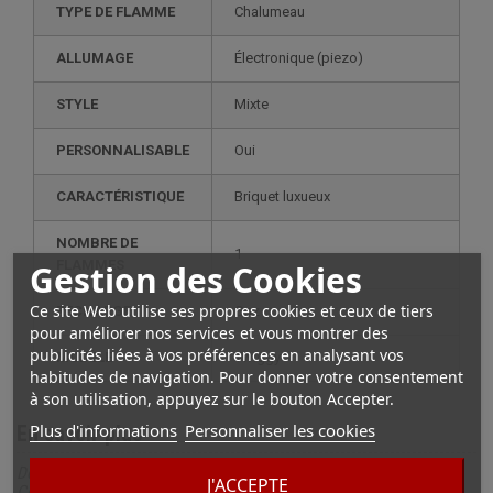
TYPE DE FLAMME
Chalumeau
ALLUMAGE
électronique (piezo)
STYLE
mixte
PERSONNALISABLE
oui
CARACTÉRISTIQUE
briquet luxueux
NOMBRE DE
1
Gestion des Cookies
FLAMMES
Ce site Web utilise ses propres cookies et ceux de tiers
RECHARGE
gaz
pour améliorer nos services et vous montrer des
publicités liées à vos préférences en analysant vos
MODÈLE
twiggy
habitudes de navigation. Pour donner votre consentement
à son utilisation, appuyez sur le bouton Accepter.
Plus d'informations
Personnaliser les cookies
En savoir plus
Description complète pour Briquet Twiggy blanc et doré
J'ACCEPTE
Collection S.T. Dupont