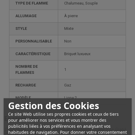
TYPE DE FLAMME
Chalumeau, Souple
ALLUMAGE
À pierre
STYLE
mixte
PERSONNALISABLE
non
CARACTÉRISTIQUE
briquet luxueux
NOMBRE DE
1
FLAMMES
RECHARGE
gaz
MODÈLE
ligne 2
Gestion des Cookies
Ce site Web utilise ses propres cookies et ceux de tiers
En savoir plus
pour améliorer nos services et vous montrer des
publicités liées à vos préférences en analysant vos
Description complète pour Briquet S.T. Dupont Ligne 2 Le Grand
habitudes de navigation. Pour donner votre consentement
Cohiba Behike 2025