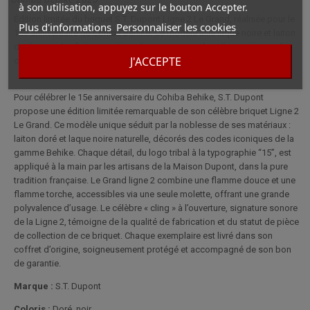
à son utilisation, appuyez sur le bouton Accepter.
Édition limitée du briquet S.T. Dupont Ligne 2 Le Grand, réalisée pour le
Plus d'informations
Personnaliser les cookies
15e anniversaire du Cohiba Behike. Ce modèle allie laque noire et laiton
doré, avec des finitions artisanales, pour une pièce d’exception et de
J'ACCEPTE
collection.
Pour célébrer le 15e anniversaire du Cohiba Behike, S.T. Dupont
propose une édition limitée remarquable de son célèbre briquet Ligne 2
Le Grand. Ce modèle unique séduit par la noblesse de ses matériaux :
laiton doré et laque noire naturelle, décorés des codes iconiques de la
gamme Behike. Chaque détail, du logo tribal à la typographie “15”, est
appliqué à la main par les artisans de la Maison Dupont, dans la pure
tradition française. Le Grand ligne 2 combine une flamme douce et une
flamme torche, accessibles via une seule molette, offrant une grande
polyvalence d’usage. Le célèbre « cling » à l’ouverture, signature sonore
de la Ligne 2, témoigne de la qualité de fabrication et du statut de pièce
de collection de ce briquet. Chaque exemplaire est livré dans son
coffret d’origine, soigneusement protégé et accompagné de son bon
de garantie.
Marque :
S.T. Dupont
Coloris :
Doré, noir