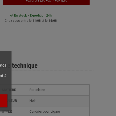
AJOUTER AU PANIER
En stock - Expédition 24h
Chez vous entre le
11/08
et le
14/08
iche technique
 nos
nt à
MATIÈRE
Porcelaine
COULEUR
Noir
STYLE
cendrier pour cigare