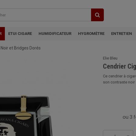
R
ETUI CIGARE
HUMIDIFICATEUR
HYGROMÈTRE
ENTRETIEN
 Noir et Bridges Dorés
Elie Bleu
Cendrier Cig
Ce cendrier à ciga
son contraste noir 