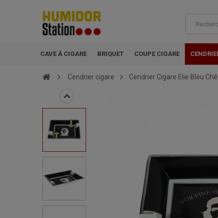
CAVE À CIGARE
BRIQUET
COUPE CIGARE
CENDRIE
Cendrier cigare
Cendrier Cigare Elie Bleu Ché