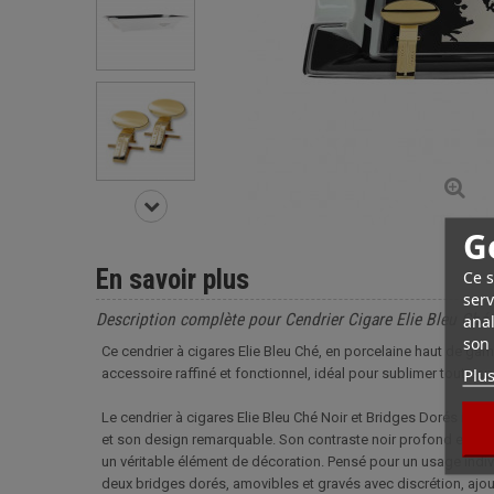
G
En savoir plus
Ce s
serv
Description complète pour Cendrier Cigare Elie Bleu Ché 
anal
son 
Ce cendrier à cigares Elie Bleu Ché, en porcelaine haut de gam
Plus
accessoire raffiné et fonctionnel, idéal pour sublimer tout e
Le cendrier à cigares Elie Bleu Ché Noir et Bridges Dorés inc
et son design remarquable. Son contraste noir profond et blanc
un véritable élément de décoration. Pensé pour un usage indiv
deux bridges dorés, amovibles et gravés avec discrétion, ajou