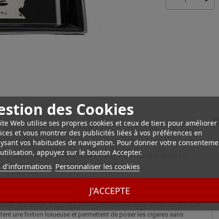
1
estion des Cookies
F
ite Web utilise ses propres cookies et ceux de tiers pour améliorer
ices et vous montrer des publicités liées à vos préférences en
Noir et Bridges Dorés
ysant vos habitudes de navigation. Pour donner votre consenteme
utilisation, appuyez sur le bouton Accepter.
me, séduit par son contraste noir et blanc et ses bridges dorés. Un
 d'informations
Personnaliser les cookies
space dédié aux amateurs d’objets d’exception.
arne l'élégance contemporaine grâce à sa porcelaine de qualité supérieure
J'ACCEPTE
 éclatant met en valeur l’iconique portrait de Ché, faisant de cet objet
iduel ou partagé, il apporte une touche sophistiquée à tout espace. Les
tent une finition luxueuse et permettent de poser les cigares sans