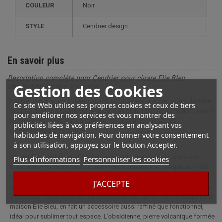
COULEUR
Noir
STYLE
cendrier design
En savoir plus
Description complète pour Cendrier pour cigare Elie Bleu
Gestion des Cookies
Obsidienne Noire – 2 cigares
Élégant cendrier pour deux cigares en obsidienne noire, signé Elie Bleu.
Ce site Web utilise ses propres cookies et ceux de tiers
Sculpté dans une pierre volcanique, il se distingue par sa finition polie à
pour améliorer nos services et vous montrer des
la main et sa présentation raffinée, idéal pour les amateurs
publicités liées à vos préférences en analysant vos
d’accessoires d’exception.
habitudes de navigation. Pour donner votre consentement
à son utilisation, appuyez sur le bouton Accepter.
Ce cendrier pour cigare Elie Bleu en obsidienne noire est une pièce
Plus d'informations
Personnaliser les cookies
d’exception, conçue pour accueillir deux cigares avec élégance. Taillé
dans un unique bloc d’obsidienne provenant du mont Ararat, il séduit
J'ACCEPTE
par la profondeur de sa teinte et la pureté de sa finition, polie à la main.
Son design ovale et épuré, caractéristique du savoir-faire artisanal de la
maison Elie Bleu, en fait un accessoire aussi raffiné que fonctionnel,
idéal pour sublimer tout espace. L’obsidienne, pierre volcanique formée