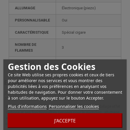
ALLUMAGE
électronique (piezo)
PERSONNALISABLE
oui
CARACTÉRISTIQUE
spécial cigare
NOMBRE DE
3
FLAMMES
RECHARGE
gaz
Gestion des Cookies
Ce site Web utilise ses propres cookies et ceux de tiers
pour améliorer nos services et vous montrer des
En savoir plus
publicités liées à vos préférences en analysant vos
habitudes de navigation. Pour donner votre consentement
Description complète pour Briquet cigare triple flamme finition
à son utilisation, appuyez sur le bouton Accepter.
carbone Avento
Plus d'informations
Personnaliser les cookies
Ce briquet cigare triple flamme Avento séduit par son habillage effet
carbone et ses fonctionnalités pensées pour le quotidien : allumage
ergonomique, repose cigare intégré et fenêtre de contrôle du gaz, le
J'ACCEPTE
tout dans un format compact et élégant.