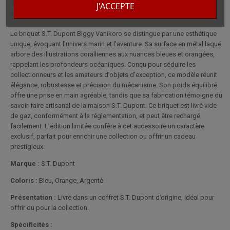
des fonds marins, sa finition de qualité et son édition limitée. Un
J'ACCEPTE
accessoire raffiné, idéal pour les amateurs de pièces d’exception.
Le briquet S.T. Dupont Biggy Vanikoro se distingue par une esthétique
unique, évoquant l’univers marin et l’aventure. Sa surface en métal laqué
arbore des illustrations coralliennes aux nuances bleues et orangées,
rappelant les profondeurs océaniques. Conçu pour séduire les
collectionneurs et les amateurs d’objets d’exception, ce modèle réunit
élégance, robustesse et précision du mécanisme. Son poids équilibré
offre une prise en main agréable, tandis que sa fabrication témoigne du
savoir-faire artisanal de la maison S.T. Dupont. Ce briquet est livré vide
de gaz, conformément à la réglementation, et peut être rechargé
facilement. L’édition limitée confère à cet accessoire un caractère
exclusif, parfait pour enrichir une collection ou offrir un cadeau
prestigieux.
Marque :
S.T. Dupont
Coloris :
Bleu, Orange, Argenté
Présentation :
Livré dans un coffret S.T. Dupont d’origine, idéal pour
offrir ou pour la collection.
Spécificités :