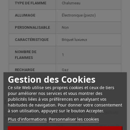
TYPE DE FLAMME
Chalumeau
ALLUMAGE
électronique (piezo)
PERSONNALISABLE
non
CARACTÉRISTIQUE
briquet luxueux
NOMBRE DE
1
FLAMMES
RECHARGE
gaz
Gestion des Cookies
MODÈLE
biggy
Ce site Web utilise ses propres cookies et ceux de tiers
pour améliorer nos services et vous montrer des
publicités liées à vos préférences en analysant vos
En savoir plus
habitudes de navigation. Pour donner votre consentement
à son utilisation, appuyez sur le bouton Accepter.
Description complète pour Briquet S.T. Dupont Biggy Vanikoro
édition limitée
Plus d'informations
Personnaliser les cookies
Ce briquet S.T. Dupont Biggy Vanikoro séduit par son design inspiré