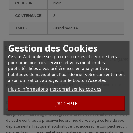
COULEUR
Noir
CONTENANCE
3
TAILLE
grand module
Gestion des Cookies
En savoir plus
Ce site Web utilise ses propres cookies et ceux de tiers
Description complète pour Étui Rigide en Cuir Noir pour 3 Cigares
pour améliorer nos services et vous montrer des
Savinelli
publicités liées à vos préférences en analysant vos
Optez pour un étui raffiné et fonctionnel avec cet accessoire Savinelli,
habitudes de navigation. Pour donner votre consentement
conçu pour protéger et transporter jusqu’à trois cigares tout en
à son utilisation, appuyez sur le bouton Accepter.
préservant leurs arômes grâce à son intérieur en bois de cèdre et sa
Plus d'informations
Personnaliser les cookies
fermeture sécurisée.
J'ACCEPTE
Découvrez l'étui rigide en cuir noir Savinelli, spécialement conçu pour
accueillir trois cigares en toute sécurité. Sa finition en cuir grainé offre
une prise en main élégante et agréable, tandis que son intérieur en bois
de cèdre contribue à préserver les arômes de vos cigares lors de vos
déplacements. Pratique et sophistiqué, cet accessoire compact séduit
par son design intemporel et sa robustesse. La fermeture métallique