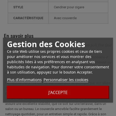
STYLE
cendrier pour cigare
CARACTÉRISTIQUE
avec couvercle
En savoir plus
Gestion des Cookies
Description complète pour Cendrier carré aluminium poli The Grid
avec grille
Ce site Web utilise ses propres cookies et ceux de tiers
pour améliorer nos services et vous montrer des
Ce cendrier carré en aluminium poli séduit par son design moderne et
publicités liées à vos préférences en analysant vos
sa grille innovante. Robuste et stable, il convient à un usage intérieur ou
habitudes de navigation. Pour donner votre consentement
extérieur et facilite le dépôt des cigares grâce à son couvercle
à son utilisation, appuyez sur le bouton Accepter.
amovible.
Plus d'informations
Personnaliser les cookies
Le cendrier carré The Grid en aluminium poli se distingue par son allure
contemporaine et sa conception soignée. Doté d'une grille unique, il
J'ACCEPTE
permet de déposer plusieurs cigares sans contact direct avec la
cendre, tout en évitant la dispersion des cendres. Sa structure massive
assure une excellente stabilité, que ce soit sur une terrasse, dans un
salon ou un bureau. Le couvercle amovible facilite grandement le
nettoyage quotidien, pour un entretien simple et rapide. Grâce à son