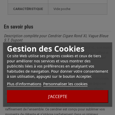
CARACTÉRISTIQUE
vide poche
En savoir plus
Description complète pour Cendrier Cigare Rond XL Vague Bleue
S.T. Dupont
Gestion des Cookies
Ce cendrier cigare S.T. Dupont séduit par son design rond XL, son motif
vague bleue unique et ses finitions argentées. Un accessoire raffiné et
Ce site Web utilise ses propres cookies et ceux de tiers
stable, idéal pour accueillir plusieurs cigares dans un écrin décoratif
pour améliorer nos services et vous montrer des
d’exception.
publicités liées à vos préférences en analysant vos
habitudes de navigation. Pour donner votre consentement
Découvrez le cendrier cigare Rond XL Vague Bleue de S.T. Dupont, un
à son utilisation, appuyez sur le bouton Accepter.
accessoire pensé pour les amateurs d’objets élégants et fonctionnels.
Plus d'informations
Personnaliser les cookies
Sa forme généreuse et ses larges encoches permettent de disposer
confortablement plusieurs cigares, tout en assurant une excellente
stabilité sur toutes les surfaces. La finition marbrée, inspirée des
J'ACCEPTE
vagues bleues, apporte à chaque pièce une touche artistique et
contemporaine, tandis que les détails argentés soulignent le
raffinement de l’ensemble. Ce cendrier est conçu pour sublimer vos
moments de détente et s’intègre parfaitement dans un intérieur