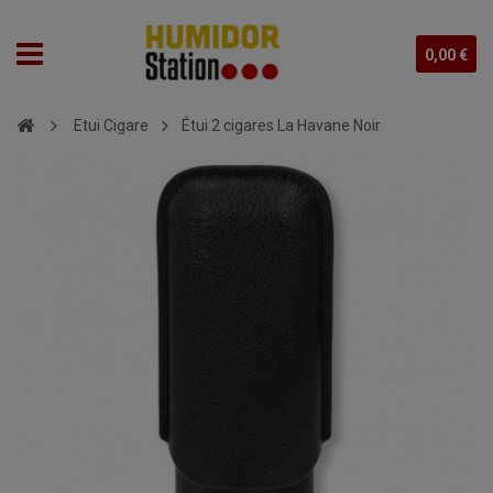
0,00 €
Etui Cigare
Étui 2 cigares La Havane Noir