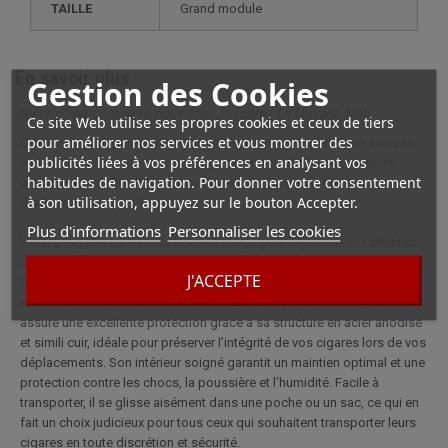
TAILLE
grand module
En savoir plus
Gestion des Cookies
Description complète pour Étui 2 cigares La Havane Noir
Ce site Web utilise ses propres cookies et ceux de tiers
pour améliorer nos services et vous montrer des
Cet étui élégant permet de transporter deux cigares en toute sécurité.
publicités liées à vos préférences en analysant vos
Sa finition noire mate et son design discret en font un accessoire
habitudes de navigation. Pour donner votre consentement
pratique et solide, idéal pour protéger vos cigares lors de vos
à son utilisation, appuyez sur le bouton Accepter.
déplacements quotidiens.
Plus d'informations
Personnaliser les cookies
L’étui 2 cigares La Havane Noir est conçu pour répondre aux attentes
des amateurs à la recherche d’un accessoire à la fois raffiné et
J'ACCEPTE
fonctionnel. Sa finition noire mate lui confère une allure moderne et
élégante, adaptée à toutes les occasions. Léger et robuste, cet étui
assure une excellente protection grâce à sa structure en acier anodisé
et simili cuir, idéale pour préserver l’intégrité de vos cigares lors de vos
déplacements. Son intérieur soigné garantit un maintien optimal et une
protection contre les chocs, la poussière et l’humidité. Facile à
transporter, il se glisse aisément dans une poche ou un sac, ce qui en
fait un choix judicieux pour tous ceux qui souhaitent transporter leurs
cigares en toute discrétion et sécurité.