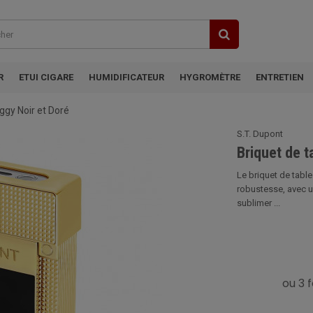
R
ETUI CIGARE
HUMIDIFICATEUR
HYGROMÈTRE
ENTRETIEN
iggy Noir et Doré
S.T. Dupont
Briquet de t
Le briquet de tabl
robustesse, avec u
sublimer ...