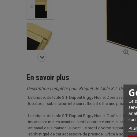
En savoir plus
Description complète pour Briquet de table S.T. Dupont B
G
Le briquet de table S.T. Dupont Biggy Noir et Doré associe él
Ce s
Idéal pour sublimer un intérieur raffiné, il offre une prise en 
serv
anal
Le briquet de table S.T. Dupont Biggy Noir et Doré se distingue
son 
imposante met en avant un subtil contraste entre la laque noir
Plus
artisanal de la maison Dupont. Le motif godron signature orne 
sophistiqué de cet accessoire de prestige. Grâce à son grand