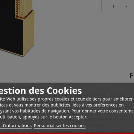
1
F
iggy Noir et Doré
estion des Cookies
égance et robustesse, avec un design remarquable et une finition soignée.
ite Web utilise ses propres cookies et ceux de tiers pour améliorer
main confortable et un style haut de gamme.
ices et vous montrer des publicités liées à vos préférences en
ysant vos habitudes de navigation. Pour donner votre consenteme
 par son allure prestigieuse et sa conception raffinée. Sa silhouette
utilisation, appuyez sur le bouton Accepter.
e profonde et les finitions dorées éclatantes, témoignant du savoir-faire
 d'informations
Personnaliser les cookies
avec élégance le capot et la molette, soulignant le caractère
 format et à ses dimensions généreuses, ce briquet assure une prise en