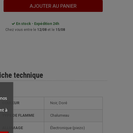
AJOUTER AU PANIER
En stock - Expédition 24h
Chez vous entre le
12/08
et le
15/08
iche technique
 nos
COULEUR
Noir, Doré
nt à
TYPE DE FLAMME
Chalumeau
ALLUMAGE
électronique (piezo)