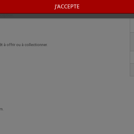
pour son côté pratique lors de l’allumage de bougies ou cigares, tout en
J'ACCEPTE
senté dans un coffret raffiné signé S.T. Dupont, il constitue un choix
ception.
t à offrir ou à collectionner.
cm.