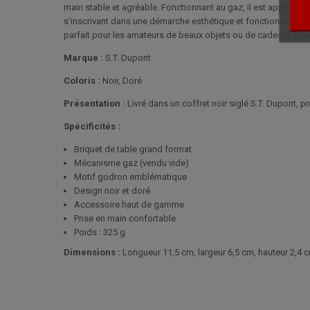
main stable et agréable. Fonctionnant au gaz, il est apprécié 
s’inscrivant dans une démarche esthétique et fonctionnelle. Pré
parfait pour les amateurs de beaux objets ou de cadeaux d’ex
Marque :
S.T. Dupont
Coloris :
Noir, Doré
Présentation :
Livré dans un coffret noir siglé S.T. Dupont, prê
Spécificités :
Briquet de table grand format
Mécanisme gaz (vendu vide)
Motif godron emblématique
Design noir et doré
Accessoire haut de gamme
Prise en main confortable
Poids : 325 g
Dimensions :
Longueur 11,5 cm, largeur 6,5 cm, hauteur 2,4 