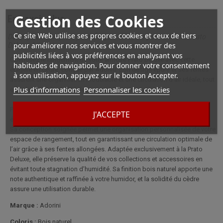
Gestion des Cookies
En savoir plus
Ce site Web utilise ses propres cookies et ceux de tiers
Description complète pour Étagère en cèdre pour armoire Prato
pour améliorer nos services et vous montrer des
Deluxe Adorini
publicités liées à vos préférences en analysant vos
Optimisez le rangement de votre armoire Prato Deluxe avec cette
habitudes de navigation. Pour donner votre consentement
étagère en cèdre, conçue par Adorini. Son design épuré et ses fentes
à son utilisation, appuyez sur le bouton Accepter.
assurent une organisation modulable et une circulation d’air idéale, tout
Plus d'informations
Personnaliser les cookies
en préservant la qualité de vos accessoires.
Parfaite pour structurer l’intérieur de votre armoire Prato Deluxe, cette
J'ACCEPTE
étagère en cèdre signée Adorini allie élégance naturelle et robustesse.
Sa conception soignée permet une organisation personnalisée de votre
espace de rangement, tout en garantissant une circulation optimale de
l’air grâce à ses fentes allongées. Adaptée exclusivement à la Prato
Deluxe, elle préserve la qualité de vos collections et accessoires en
évitant toute stagnation d’humidité. Sa finition bois naturel apporte une
note authentique et raffinée à votre humidor, et la solidité du cèdre
assure une utilisation durable.
Marque :
Adorini
Coloris :
Bois naturel