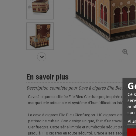
En savoir plus
G
Description complète pour Cave à cigares Elie Bleu Cienf
Ce s
Cave à cigares raffinée Elie Bleu Cienfuegos, inspirée de l’arc
serv
marqueterie artisanale et système d’humidification intégré. Un o
anal
son 
La cave à cigares Elie Bleu Cienfuegos 110 cigares est une pièc
Plus
patrimoine cubain. Son design unique, fruit d’un travail minu
Cienfuegos. Cette série limitée et numérotée séduit par sa fini
jusqu’à 110 cigares en toute sécurité. Grâce à ses séparateurs