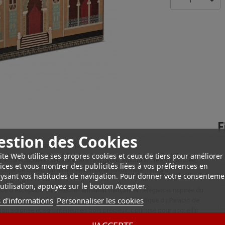
1
F
estion des Cookies
uegos 110 cigares – Série limitée
ite Web utilise ses propres cookies et ceux de tiers pour améliorer
hitecture cubaine. Capacité de 110 cigares, édition limitée numérotée,
ices et vous montrer des publicités liées à vos préférences en
bjet de collection alliant élégance et savoir-faire français.
ysant vos habitudes de navigation. Pour donner votre consenteme
utilisation, appuyez sur le bouton Accepter.
e d’exception qui célèbre l’artisanat français et l’élégance inspirée du
 d'informations
Personnaliser les cookies
tieux de marqueterie, évoque l’architecture emblématique du Palacio de
tion soignée et son intérieur en bois précieux, optimisé pour accueillir
 amovibles et à son système d’humidification intégré, elle garantit une