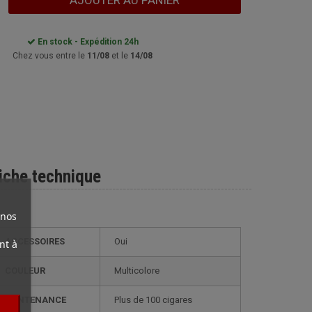
AJOUTER AU PANIER
En stock - Expédition 24h
Chez vous entre le
11/08
et le
14/08
iche technique
 nos
ACCESSOIRES
Oui
nt à
COULEUR
Multicolore
CONTENANCE
plus de 100 cigares