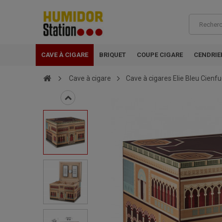
CAVE À CIGARE
BRIQUET
COUPE CIGARE
CENDRIE
Cave à cigare
Cave à cigares Elie Bleu Cienfu