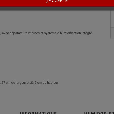
J'ACCEPTE
soire, cette cave à cigares allie esthétique, fonctionnalité et prestige,
 avec séparateurs internes et système d’humidification intégré.
 27 cm de largeur et 23,5 cm de hauteur.