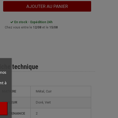
AJOUTER AU PANIER
En stock - Expédition 24h
Chez vous entre le
12/08
et le
15/08
iche technique
 nos
nt à
MATIÈRE
Métal, Cuir
COULEUR
Doré, Vert
CONTENANCE
2