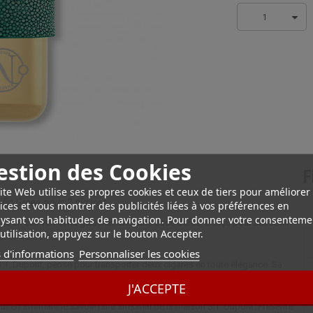
1
estion des Cookies
F
ite Web utilise ses propres cookies et ceux de tiers pour améliorer
fic Green pour 2 cigares
ices et vous montrer des publicités liées à vos préférences en
ysant vos habitudes de navigation. Pour donner votre consenteme
alisé en cuir vert effet galuchat avec une base dorée. Conçu pour accueillir
utilisation, appuyez sur le bouton Accepter.
ction Jules Verne.
 d'informations
Personnaliser les cookies
S.T. Dupont, pensé pour transporter deux cigares en toute élégance. Sa
nivers de Jules Verne, confère à cet écrin un style unique et sophistiqué.
J'ACCEPTE
rte une touche de raffinement supplémentaire. Idéal pour les
ut en affirmant le savoir-faire artisanal de la maison S.T. Dupont. Présenté