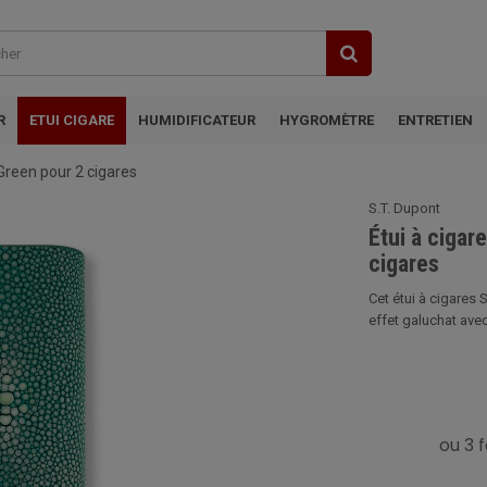
R
ETUI CIGARE
HUMIDIFICATEUR
HYGROMÈTRE
ENTRETIEN
 Green pour 2 cigares
S.T. Dupont
Étui à cigar
cigares
Cet étui à cigares S
effet galuchat avec