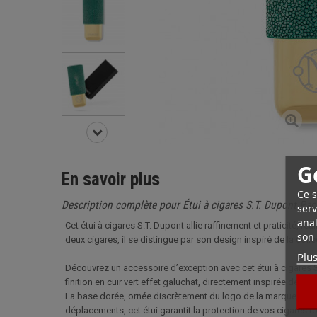
G
En savoir plus
Ce s
Description complète pour Étui à cigares S.T. Dupont Paci
serv
anal
Cet étui à cigares S.T. Dupont allie raffinement et praticité, ré
son 
deux cigares, il se distingue par son design inspiré de la colle
Plus
Découvrez un accessoire d’exception avec cet étui à cigares 
finition en cuir vert effet galuchat, directement inspirée de l’u
La base dorée, ornée discrètement du logo de la marque, appo
déplacements, cet étui garantit la protection de vos cigares to