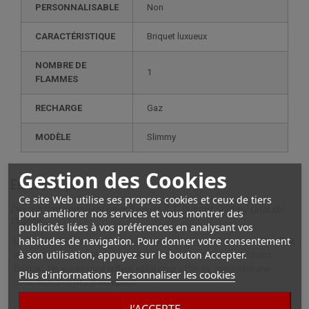
PERSONNALISABLE
non
CARACTÉRISTIQUE
briquet luxueux
NOMBRE DE
1
FLAMMES
RECHARGE
gaz
MODÈLE
slimmy
Gestion des Cookies
En savoir plus
Ce site Web utilise ses propres cookies et ceux de tiers
Description complète pour Briquet S.T. Dupont Slimmy Orlinski
pour améliorer nos services et vous montrer des
Orange
publicités liées à vos préférences en analysant vos
habitudes de navigation. Pour donner votre consentement
Le briquet S.T. Dupont Slimmy Orlinski Orange séduit par son allure fine
à son utilisation, appuyez sur le bouton Accepter.
et son design géométrique, fruit de la collaboration avec Richard
Orlinski. Un accessoire raffiné, idéal pour offrir ou compléter une
Plus d'informations
Personnaliser les cookies
collection d’objets d’exception.
J'ACCEPTE