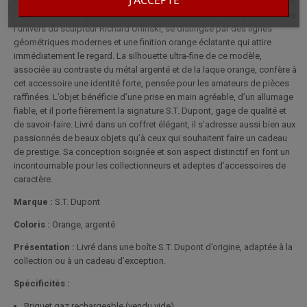
Le briquet S.T. Dupont Slimmy Orlinski Orange incarne la rencontre entre
l’élégance contemporaine et l’audace artistique. Son design, inspiré par
l’univers du sculpteur Richard Orlinski, se distingue par des lignes
géométriques modernes et une finition orange éclatante qui attire
immédiatement le regard. La silhouette ultra-fine de ce modèle,
associée au contraste du métal argenté et de la laque orange, confère à
cet accessoire une identité forte, pensée pour les amateurs de pièces
raffinées. L’objet bénéficie d’une prise en main agréable, d’un allumage
fiable, et il porte fièrement la signature S.T. Dupont, gage de qualité et
de savoir-faire. Livré dans un coffret élégant, il s’adresse aussi bien aux
passionnés de beaux objets qu’à ceux qui souhaitent faire un cadeau
de prestige. Sa conception soignée et son aspect distinctif en font un
incontournable pour les collectionneurs et adeptes d’accessoires de
caractère.
Marque :
S.T. Dupont
Coloris :
Orange, argenté
Présentation :
Livré dans une boîte S.T. Dupont d’origine, adaptée à la
collection ou à un cadeau d’exception.
Spécificités :
Briquet gaz rechargeable (vendu vide)