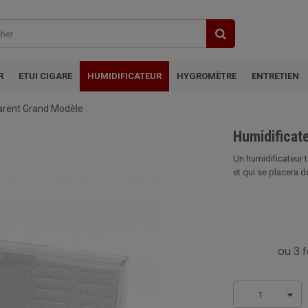
R
ETUI CIGARE
HUMIDIFICATEUR
HYGROMÈTRE
ENTRETIEN
arent Grand Modèle
Humidificat
Un humidificateur t
et qui se placera d
1