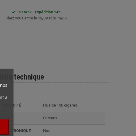
En stock - Expédition 24h
Chez vous entre le
12/08
et le
15/08
iche technique
 nos
nt à
CAPACITÉ
plus de 100 cigares
STYLE
cristaux
ÉLECTRONIQUE
non