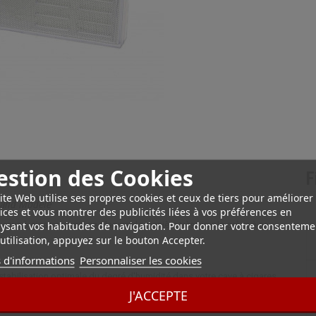
estion des Cookies
F
ite Web utilise ses propres cookies et ceux de tiers pour améliorer
rand Modèle
ices et vous montrer des publicités liées à vos préférences en
ysant vos habitudes de navigation. Pour donner votre consenteme
e cave à cigares et qui se placera de manière très simple grâce à sa
utilisation, appuyez sur le bouton Accepter.
 d'informations
Personnaliser les cookies
 stabilisation optimale du degré d'humidité dans votre cave à cigares.
J'ACCEPTE