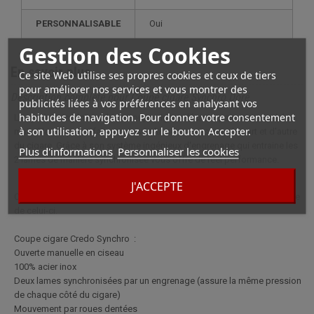
PERSONNALISABLE
oui
Gestion des Cookies
En savoir plus
Ce site Web utilise ses propres cookies et ceux de tiers
pour améliorer nos services et vous montrer des
Description complète pour Coupe cigare Synchro Doré
publicités liées à vos préférences en analysant vos
habitudes de navigation. Pour donner votre consentement
Le système ingénieux de ce coupe cigare n'écrase pas votre module
à son utilisation, appuyez sur le bouton Accepter.
mais il le coupe parfaitement avec la même pression de part et d'autre
du cigare. Grâce à son système ingénieux d'engrenage qui entraine les
Plus d'informations
Personnaliser les cookies
2 lames de manière synchronisée vous offre de réel performance.
J'ACCEPTE
Ce coupe cigare est doté d’un bouton pression qui sécurise l'ouverture
de celui-ci.
Coupe cigare Credo Synchro :
Ouverte manuelle en ciseau
100% acier inox
Deux lames synchronisées par un engrenage (assure la même pression
de chaque côté du cigare)
Mouvement par roues dentées