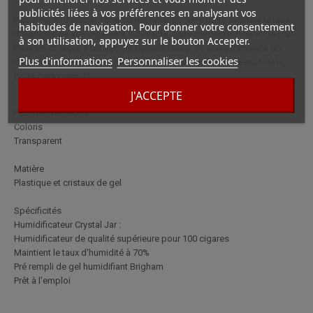
publicités liées à vos préférences en analysant vos
Plus besoin d'ajuster votre humidificateur, cette boite régulera le taux
habitudes de navigation. Pour donner votre consentement
d'humidité de vos cigares à 70% seule, sans intervention de votre part.
à son utilisation, appuyez sur le bouton Accepter.
Pratique et facile à utiliser, cet humidificateur se place n'importe où
Plus d'informations
Personnaliser les cookies
dans votre cave a cigare (ne placez pas de cigares au dessus de la
boite évidemment).
J'ACCEPTE
Plus de précisions
Coloris
Transparent
Matière
Plastique et cristaux de gel
Spécificités
Humidificateur Crystal Jar :
Humidificateur de qualité supérieure pour 100 cigares
Maintient le taux d'humidité à 70%
Pré rempli de gel humidifiant Brigham
Prêt à l'emploi