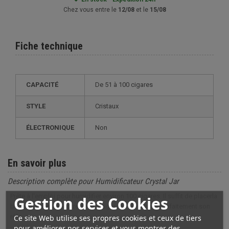
Chez vous entre le
12/08
et le
15/08
Fiche technique
CAPACITÉ
de 51 à 100 cigares
STYLE
cristaux
ÉLECTRONIQUE
non
En savoir plus
Description complète pour Humidificateur Crystal Jar
Prête à l'emploi pour humidifier environ 100 cigares. Il suffit de placerla
Gestion des Cookies
boite au milieu de votre cave à cigare et elle jouera parfaitement son
rôle.
Ce site Web utilise ses propres cookies et ceux de tiers
pour améliorer nos services et vous montrer des