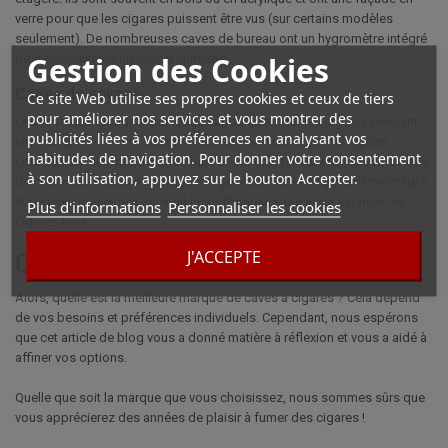
verre pour que les cigares puissent être vus (sur certains modèles
seulement). De nombreuses caves de bureau ont un hygromètre intégré
Gestion des Cookies
pour surveiller les niveaux d'humidité.
Caves de voyage
Ce site Web utilise ses propres cookies et ceux de tiers
pour améliorer nos services et vous montrer des
Les caves de voyage sont conçues pour protéger les cigares pendant
publicités liées à vos préférences en analysant vos
leur transport. Ils sont souvent faits de matériaux à parois rigides
habitudes de navigation. Pour donner votre consentement
comme l'aluminium ou le plastique et ont un intérieur en mousse doublé
à son utilisation, appuyez sur le bouton Accepter.
de cèdre. Les caves de voyage ont généralement un hygromètre intégré
et peuvent également avoir un humidificateur pour aider à garder les
Plus d'informations
Personnaliser les cookies
cigares frais.
J'ACCEPTE
Conclusion
Alors, quelle est la meilleure marque de caves à cigares ? Cela dépend
de vos besoins et préférences individuels. Cependant, nous espérons
que cet article de blog vous a donné matière à réflexion et vous a aidé à
affiner vos options.
Quelle que soit la marque que vous choisissez, nous sommes sûrs que
vous apprécierez des années de plaisir à fumer des cigares !