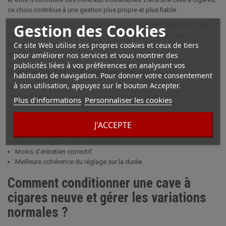
ce choix contribue à une gestion plus propre et plus fiable.
Gestion des Cookies
L’eau du robinet peut laisser des résidus et perturber l’appareil à long
terme. Elle peut aussi favoriser un entretien plus fréquent que
Ce site Web utilise ses propres cookies et ceux de tiers
nécessaire. Pour cette raison, utiliser une solution adaptée reste le
pour améliorer nos services et vous montrer des
meilleur moyen d’assurer une bonne stabilité.
publicités liées à vos préférences en analysant vos
Pourquoi l’eau distillée est privilégiée
habitudes de navigation. Pour donner votre consentement
à son utilisation, appuyez sur le bouton Accepter.
Elle n’apporte pas d’éléments qui pourraient s’accumuler dans
l’humidificateur ou sur les parois. Cela aide à conserver un
Plus d'informations
Personnaliser les cookies
fonctionnement régulier et à éviter certains problèmes liés à
l’humidification. Les cigares bénéficient ainsi d’un environnement plus
J'ACCEPTE
sain.
Moins de dépôts dans l’humidificateur.
Moins d’entretien correctif.
Meilleure cohérence du réglage sur la durée.
Comment conditionner une cave à
cigares neuve et gérer les variations
normales ?