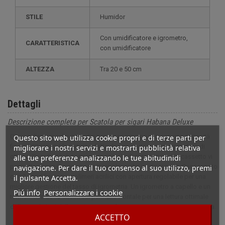
STILE
humidor
con umidificatore e igrometro,
CARATTERISTICA
con umidificatore
ALTEZZA
tra 20 e 50 cm
Dettagli
Descrizione completa per Scatola per sigari Habana Deluxe
Cigar cellar o meglio armadio per sigari nero opaco con una capacità
Questo sito web utilizza cookie propri e di terze parti per
fino a 300 sigari. L'apertura è fatta da una porta con una serratura di
migliorare i nostri servizi e mostrarti pubblicità relativa
ottone. Possibilità di conservare scatole di sigari intere. Un cassetto vi
alle tue preferenze analizzando le tue abitudinidi
permette di conservare e nominare alcuni dei vostri moduli. Consegnato
navigazione. Per dare il tuo consenso al suo utilizzo, premi
con 2 umidificatori a polimeri acrilici con apertura regolabile per una
il pulsante Accetta.
migliore gestione del tasso di igrometria. Un igrometro a capello e un
Piú info
Personalizzare i cookie
termometro sono situati sul pannello frontale per una lettura ottimale
delle condizioni della cantina. Armadietto per sigari con garanzia a vita.
ACCETTO