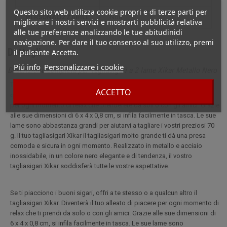
Questo sito web utilizza cookie propri e di terze parti per
PERSONALIZZABILE
non
migliorare i nostri servizi e mostrarti pubblicità relativa
alle tue preferenze analizzando le tue abitudinidi
navigazione. Per dare il tuo consenso al suo utilizzo, premi
Dettagli
il pulsante Accetta.
Piú info
Personalizzare i cookie
Descrizione completa per Tagliasigari a 2 lame Xikar Metallo Nero
Ti piacciono i buoni sigari, fatti un regalo o offri il tagliasigari Xikar
ACCETTO
questo tagliasigari molto grande diventerà il vostro alleato di piacere
per ogni momento di relax che prenderete da soli o con gli amici. Grazie
alle sue dimensioni di 6 x 4 x 0,8 cm, si infila facilmente in tasca. Le sue
lame sono abbastanza grandi per aiutarvi a tagliare i vostri preziosi 70
g. Il tuo tagliasigari Xikar il tagliasigari molto grande ti dà una presa
comoda e sicura in ogni momento. Realizzato in metallo e acciaio
inossidabile, in un colore nero elegante e di tendenza, il vostro
tagliasigari Xikar soddisferà tutte le vostre aspettative.
Se ti piacciono i buoni sigari, offri a te stesso o a qualcun altro il
tagliasigari Xikar. Diventerà il tuo alleato di piacere per ogni momento di
relax che ti prendi da solo o con gli amici. Grazie alle sue dimensioni di
6 x 4 x 0,8 cm, si infila facilmente in tasca. Le sue lame sono