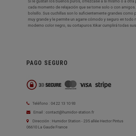
Si le gustan los buenos puros, ofrézcase a sí mismo o a otra p
cada momento de relajación que se tome solo o con amigos. Gr
bolsillo. Sus cuchillas son lo suficientemente grandes como p
muy grande y le permite un agarre cómodo y seguro en todo m
moderno color negro, su cortapuros Xikar cumplirá todas sus
PAGO SEGURO
Teléfono : 04 22 13 10 93
Email : contact@humidor-station.fr
Dirección : Humidor Station - 235 allée Hector Pintus
06610 La Gaude France