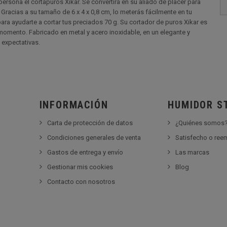
ersona el cortapuros Xikar. Se convertirá en su aliado de placer para
acias a su tamaño de 6 x 4 x 0,8 cm, lo meterás fácilmente en tu
ara ayudarte a cortar tus preciados 70 g. Su cortador de puros Xikar es
omento. Fabricado en metal y acero inoxidable, en un elegante y
 expectativas.
INFORMACIÓN
HUMIDOR S
Carta de protección de datos
¿Quiénes somos
Condiciones generales de venta
Satisfecho o re
Gastos de entrega y envío
Las marcas
Gestionar mis cookies
Blog
Contacto con nosotros