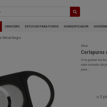
CENICERO
ESTUCHE PARA PUROS
HUMIDIFICADOR
HIGRÓM
ar Metal Negro
Xikar
Cortapuros 
Si te gustan los b
este cortador de p
para ...