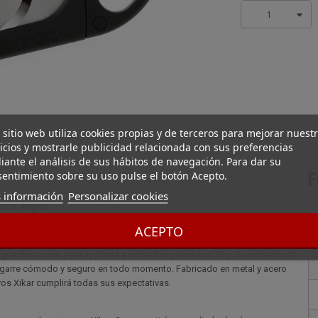
1
 sitio web utiliza cookies propias y de terceros para mejorar nuest
icios y mostrarle publicidad relacionada con sus preferencias
ante el análisis de sus hábitos de navegación. Para dar su
entimiento sobre su uso pulse el botón Acepto.
F
 información
Personalizar cookies
etal Negro
rtapuros Xikar este cortador de puros de gran tamaño se convertirá en su
ACEPTO
 solo o con amigos. Gracias a su tamaño de 6 x 4 x 0,8 cm, lo meterás
te grandes como para ayudarte a cortar tus preciados 70 g. Su cortador de
 agarre cómodo y seguro en todo momento. Fabricado en metal y acero
ros Xikar cumplirá todas sus expectativas.