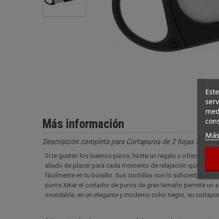
Este
serv
medi
cons
Más información
Más
Descripción completa para Cortapuros de 2 hojas Xikar M
Si te gustan los buenos puros, hazte un regalo u ofrece el co
aliado de placer para cada momento de relajación que se tome
fácilmente en tu bolsillo. Sus cuchillas son lo suficientemen
puros Xikar el cortador de puros de gran tamaño permite un
inoxidable, en un elegante y moderno color negro, su cortapu