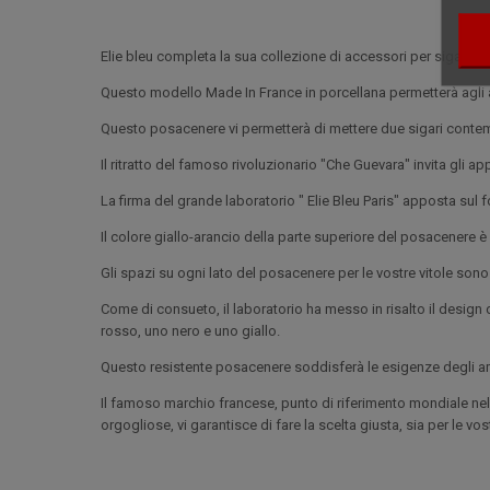
Elie bleu completa la sua collezione di accessori per sigari 
Questo modello Made In France in porcellana permetterà agli a
Questo posacenere vi permetterà di mettere due sigari cont
Il ritratto del famoso rivoluzionario "Che Guevara" invita gli a
La firma del grande laboratorio " Elie Bleu Paris" apposta sul 
Il colore giallo-arancio della parte superiore del posacenere è
Gli spazi su ogni lato del posacenere per le vostre vitole son
Come di consueto, il laboratorio ha messo in risalto il design
rosso, uno nero e uno giallo.
Questo resistente posacenere soddisferà le esigenze degli ama
Il famoso marchio francese, punto di riferimento mondiale ne
orgogliose, vi garantisce di fare la scelta giusta, sia per le 