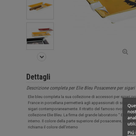
Dettagli
Descrizione completa per Elie Bleu Posacenere per sigari 
Elie bleu completa la sua collezione di accessori per sigari
France in porcellana permetterà agli appassionati di sigari d
Ques
sigari contemporaneamente. Il ritratto del famoso rivoluzionar
nost
collezione Elie Bleu. La firma del grande laboratorio " Elie Bleu 
anal
interno. Il colore della parte superiore del posacenere, nei ton
util
richiama il colore dell'interno
Piú 