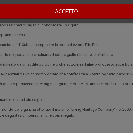
ACCETTO
proponendovi questo posacenere per sigari.
ppassionati di sigari di condividere un sigaro.
emporaneamente.
ppassionati di Cuba a completare la loro collezione Elie Bleu.
fondo del posacenere richiama il colore giallo che ne veste l'interno.
 delineato da un sottile bordo nero che sottolinea il rilievo di questo superbo a
o evidenziati da un contorno dorato che conferisce al vostro oggetto decorativ
 di questo posacenere per sigari aggiungendo delicatamente tocchi di colore. N
nti dei sigari più esigenti.
l mondo dei sigari, ha ottenuto il marchio "Living Heritage Company" nel 2009
vostre degustazioni personali che come regalo.