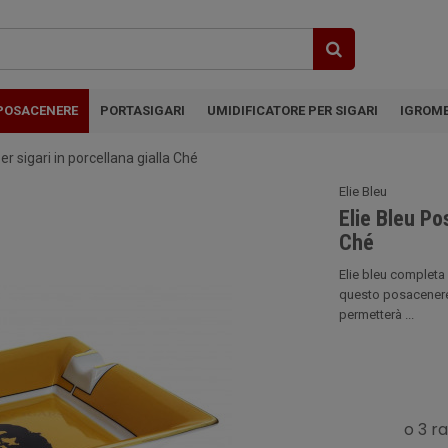
POSACENERE
PORTASIGARI
UMIDIFICATORE PER SIGARI
IGROM
r sigari in porcellana gialla Ché
Elie Bleu
Elie Bleu Po
Ché
Elie bleu completa
questo posacenere 
permetterà ...