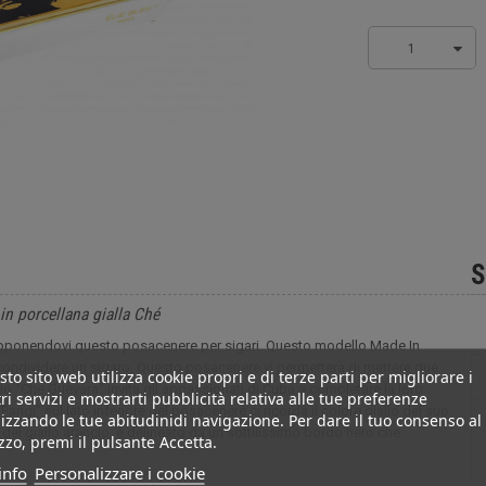
1
S
in porcellana gialla Ché
 proponendovi questo posacenere per sigari. Questo modello Made In
i condividere un sigaro. Questo posacenere vi permetterà di mettere due
to sito web utilizza cookie propri e di terze parti per migliorare i
io "Che Guevara" invita gli appassionati di Cuba a completare la loro
ri servizi e mostrarti pubblicità relativa alle tue preferenze
Parigi" sul lato inferiore del posacenere ci ricorda il colore giallo del suo
izzando le tue abitudinidi navigazione. Per dare il tuo consenso al
i del giallo arancio, è delineato da un sottilissimo bordo nero che
izzo, premi il pulsante Accetta.
info
Personalizzare i cookie