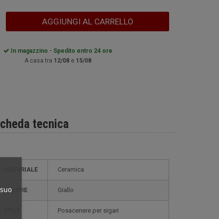
AGGIUNGI AL CARRELLO
In magazzino - Spedito entro 24 ore
A casa tra
12/08
e
15/08
cheda tecnica
MATERIALE
Ceramica
 suo
COLORE
Giallo
STILE
posacenere per sigari