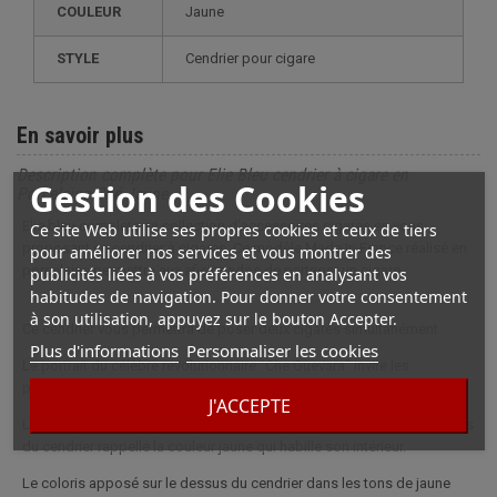
COULEUR
Jaune
STYLE
cendrier pour cigare
En savoir plus
Description complète pour Elie Bleu cendrier à cigare en
Gestion des Cookies
Porcelaine Ché Jaune
Elie bleu complete sa collection d’accessoires cigares en vous
Ce site Web utilise ses propres cookies et ceux de tiers
proposant ce cendrier à cigares. Ce modèle Made In France réalisé en
pour améliorer nos services et vous montrer des
porcelaine permettra aux aficionados de partager un cigare.
publicités liées à vos préférences en analysant vos
habitudes de navigation. Pour donner votre consentement
à son utilisation, appuyez sur le bouton Accepter.
Ce cendrier vous permettra de poser deux cigares simultanément.
Plus d'informations
Personnaliser les cookies
Le portrait du célèbre revolutionnaire “Che Guevara” invite les
passionnés de Cuba à compléter leur collection Elie Bleu.
J'ACCEPTE
La signature du grand atelier « Elie Bleu Paris » apposée sur le dessous
du cendrier rappelle la couleur jaune qui habille son intérieur.
Le coloris apposé sur le dessus du cendrier dans les tons de jaune