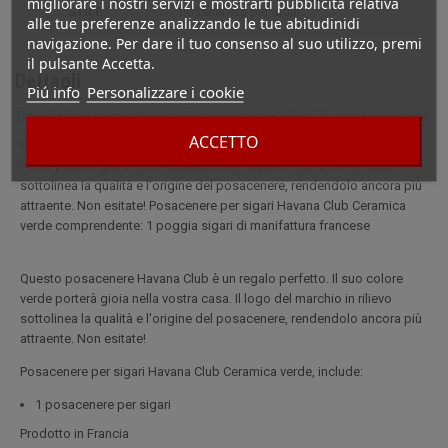
migliorare i nostri servizi e mostrarti pubblicità relativa
STILE
posacenere per sigari
alle tue preferenze analizzando le tue abitudinidi
navigazione. Per dare il tuo consenso al suo utilizzo, premi
il pulsante Accetta.
Dettagli
Piú info
Personalizzare i cookie
Descrizione completa per Posacenere per sigari in ceramica verde
ACCETTO
Questo posacenere Havana Club è un regalo perfetto. Il suo colore
verde porterà gioia nella vostra casa. Il logo del marchio in rilievo
sottolinea la qualità e l'origine del posacenere, rendendolo ancora più
attraente. Non esitate! Posacenere per sigari Havana Club Ceramica
verde comprendente: 1 poggia sigari di manifattura francese
Questo posacenere Havana Club è un regalo perfetto. Il suo colore
verde porterà gioia nella vostra casa. Il logo del marchio in rilievo
sottolinea la qualità e l'origine del posacenere, rendendolo ancora più
attraente. Non esitate!
Posacenere per sigari Havana Club Ceramica verde, include:
1 posacenere per sigari
Prodotto in Francia