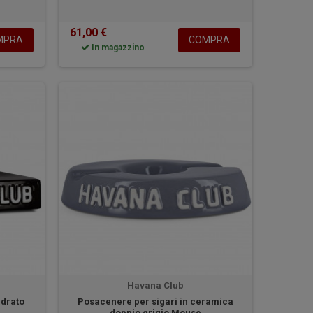
61,00 €
MPRA
COMPRA
In magazzino
Havana Club
adrato
Posacenere per sigari in ceramica
doppio grigio Mouse