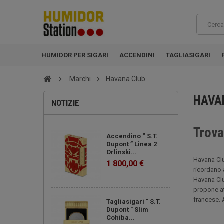
HUMIDOR PER SIGARI
ACCENDINI
TAGLIASIGARI
Marchi
Havana Club
HAVA
NOTIZIE
Trova
Accendino “ S.T.
Dupont ” Linea 2
Orlinski...
Havana Clu
1 800,00 €
ricordano a
Havana Clu
propone at
francese. 
Tagliasigari " S.T.
Dupont " Slim
Cohiba...