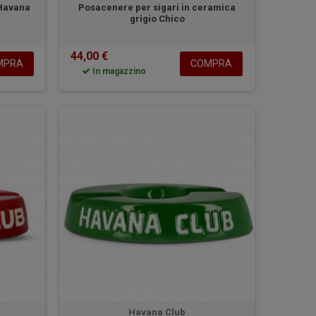
 Havana
Posacenere per sigari in ceramica
grigio Chico
44,00 €
MPRA
COMPRA
In magazzino
Havana Club