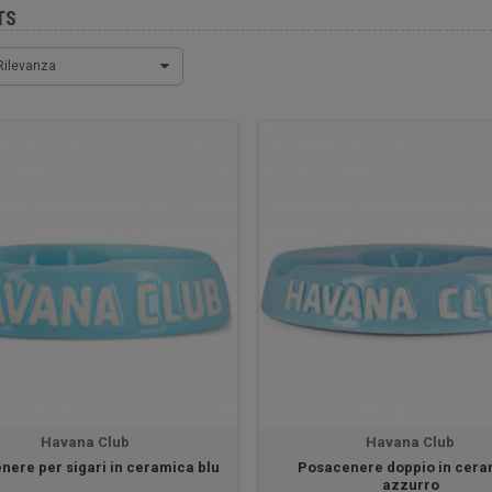
TS
Rilevanza
Havana Club
Havana Club
nere per sigari in ceramica blu
Posacenere doppio in cer
azzurro