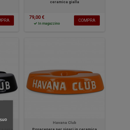
ceramica gialla
79,00 €
MPRA
COMPRA
In magazzino
 suo
Havana Club
ca nera
Posacenere per sigari in ceramica