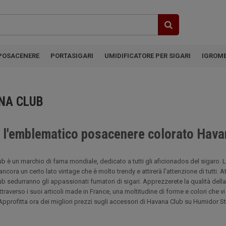
POSACENERE
PORTASIGARI
UMIDIFICATORE PER SIGARI
IGROM
NA CLUB
 l'emblematico posacenere colorato Hav
b è un marchio di fama mondiale, dedicato a tutti gli aficionados del sigaro. 
ncora un certo lato vintage che è molto trendy e attirerà l'attenzione di tutti. Att
b sedurranno gli appassionati fumatori di sigari. Apprezzerete la qualità della
traverso i suoi articoli made in France, una moltitudine di forme e colori che v
Approfitta ora dei migliori prezzi sugli accessori di Havana Club su Humidor St