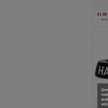
61,00
In
Ques
nost
anal
util
Posac