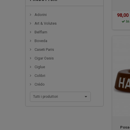
98,00
Adorini
In
Art & Volutes
Belflam
Boveda
Caseti Paris
Cigar Oasis
Ciglue
Colibri
Crédo
Tutti i produttori
Posac