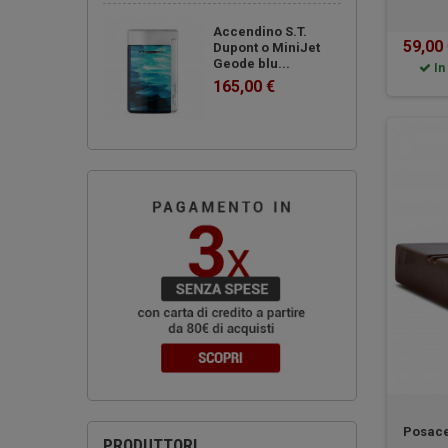
Accendino S.T.
59,00
Dupont o MiniJet
Geode blu...
In
165,00 €
Posace
PRODUTTORI