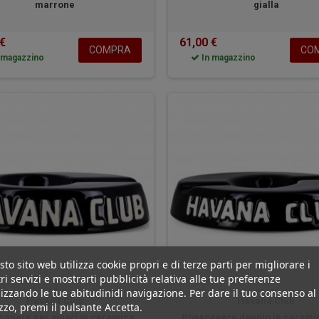
marrone
gialla
 €
61,00 €
COMPRA
CO
 magazzino
In magazzino
to sito web utilizza cookie propri e di terze parti per migliorare i
ri servizi e mostrarti pubblicità relativa alle tue preferenze
izzando le tue abitudinidi navigazione. Per dare il tuo consenso al
Havana Club
Havana Club
izzo, premi il pulsante Accetta.
enere per sigari in ceramica
Posacenere doppio in cerami