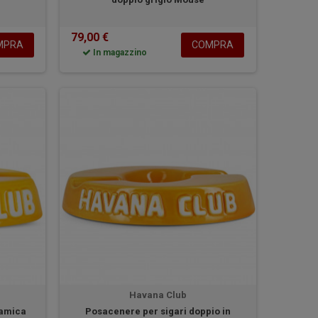
79,00 €
MPRA
COMPRA
In magazzino
Havana Club
ramica
Posacenere per sigari doppio in