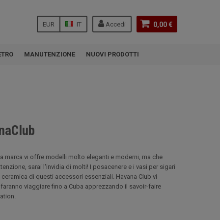
EUR
IT
Accedi
0,00 €
ETRO
MANUTENZIONE
NUOVI PRODOTTI
anaClub
La marca vi offre modelli molto eleganti e moderni, ma che
enzione, sarai l'invidia di molti! I posacenere e i vasi per sigari
 ceramica di questi accessori essenziali. Havana Club vi
i faranno viaggiare fino a Cuba apprezzando il savoir-faire
ation.