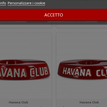
info
Personalizzare i cookie
nera
ACCETTO
 €
79,00 €
COMPRA
CO
 magazzino
In magazzino
Havana Club
Havana Club