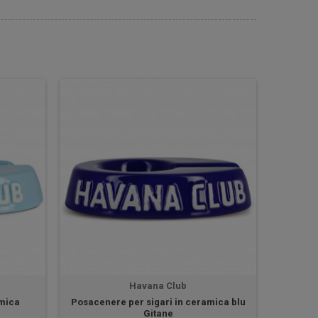
Havana Club
amica
Posacenere per sigari in ceramica blu
Gitane