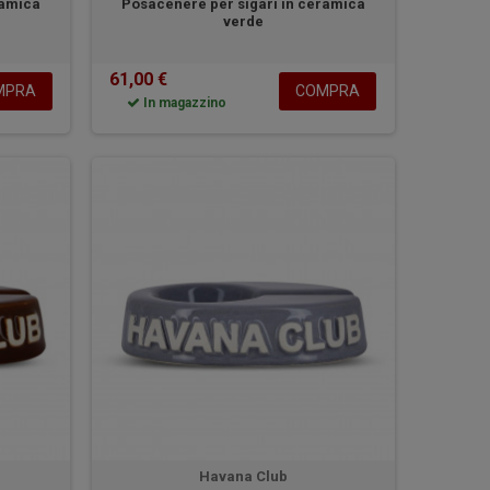
ramica
Posacenere per sigari in ceramica
verde
61,00 €
MPRA
COMPRA
In magazzino
Havana Club