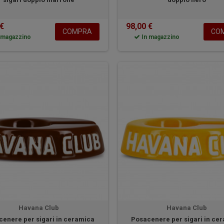
 €
98,00 €
COMPRA
CO
 magazzino
In magazzino
Havana Club
Havana Club
enere per sigari in ceramica
Posacenere per sigari in ce