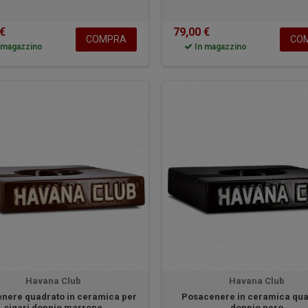
 €
79,00 €
COMPRA
CO
 magazzino
In magazzino
Havana Club
Havana Club
nere quadrato in ceramica per
Posacenere in ceramica qu
sigari doppio marrone
doppio nero