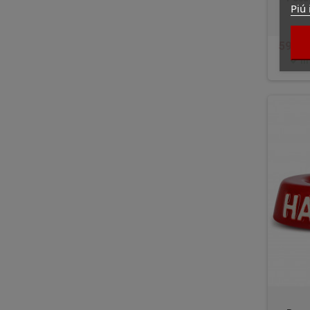
Piú 
59,00
In