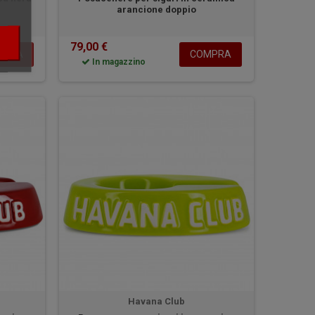
arancione doppio
79,00 €
MPRA
COMPRA
In magazzino
Havana Club