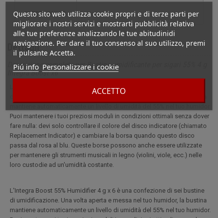
Questo sito web utilizza cookie propri e di terze parti per
ELETTRONICA
non
migliorare i nostri servizi e mostrarti pubblicità relativa
alle tue preferenze analizzando le tue abitudinidi
navigazione. Per dare il tuo consenso al suo utilizzo, premi
Dettagli
il pulsante Accetta.
Descrizione completa per Bustina umidificante per sigari 55% 4 g
Piú info
Personalizzare i cookie
Integra Boost x6
L'Integra Boost 55% Humidifier 4 g x 6 è una confezione di sei bustine
ACCETTO
di umidificazione. Una volta aperta e messa nel tuo humidor, la bustina
mantiene automaticamente un livello di umidità del 55% nel tuo humidor.
Puoi mantenere i tuoi preziosi moduli in condizioni ottimali senza dover
fare nulla: devi solo controllare il colore del disco indicatore (chiamato
Replacement Indicator) e cambiare la borsa quando questo disco
passa dal rosa al blu. Queste borse possono anche essere utilizzate
per mantenere gli strumenti musicali in legno (violini, viole, ecc.) nelle
loro custodie ad un'umidità costante.
L'Integra Boost 55% Humidifier 4 g x 6 è una confezione di sei bustine
di umidificazione. Una volta aperta e messa nel tuo humidor, la bustina
mantiene automaticamente un livello di umidità del 55% nel tuo humidor.