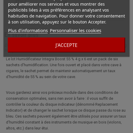
STYLE
sachet
pour améliorer nos services et vous montrer des
publicités liées à vos préférences en analysant vos
ÉLECTRONIQUE
non
habitudes de navigation. Pour donner votre consentement
à son utilisation, appuyez sur le bouton Accepter.
Plus d'informations
Personnaliser les cookies
En savoir plus
J'ACCEPTE
Description complète pour Sachet Humidification Cigare 55 % 4 g
Integra Boost x6
Le lot Humidificateur Integra Boost 55 % 4 g x 6 est un pack de six
sachets d'humidification. Une fois ouvert et placé dans votre cave à
cigares, le sachet permet de maintenir automatiquement un taux
d'humidité de 55 % au sein de votre cave.
Vous garderez ainsi vos précieux module dans des conditions de
conservation optimales, sans rien avoir à faire : il vous suffit de
contrôler la couleur du disque indicateur (dénommé Replacement
Indicator) et de changer le sachet lorsque ce disque passe du rose au
bleu. Ces sachets peuvent également être utilisés pour assurer un taux
d'humidité constant à des instruments de musique en bois (violons,
altos, etc.) dans leur étui.