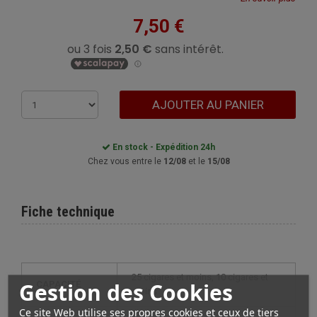
7,50 €
AJOUTER AU PANIER
En stock - Expédition 24h
Chez vous entre le
12/08
et le
15/08
Fiche technique
25 cigares et moins, 10 cigares et
Gestion des Cookies
CAPACITÉ
moins
Ce site Web utilise ses propres cookies et ceux de tiers