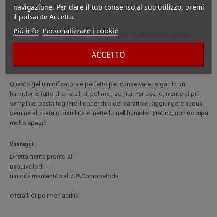
navigazione. Per dare il tuo consenso al suo utilizzo, premi
Dettagli
il pulsante Accetta.
Piú info
Personalizzare i cookie
Descrizione completa per Umidificatore in gel pronto all'uso
Questo gel umidificatore è perfetto per conservare i sigari in un
ACCETTO
humidor. È fatto di cristalli di polimeri acrilici.
Questo gel umidificatore è perfetto per conservare i sigari in un
humidor. È fatto di cristalli di polimeri acrilici. Per usarlo, niente di più
semplice: basta togliere il coperchio del barattolo, aggiungere acqua
demineralizzata o distillata e metterlo nell'humidor. Pratico, non occupa
molto spazio.
Vantaggi:
Direttamente pronto all'
usoLivellodi
umidità mantenuto al 70%Compostoda
cristalli di polimeri acrilici