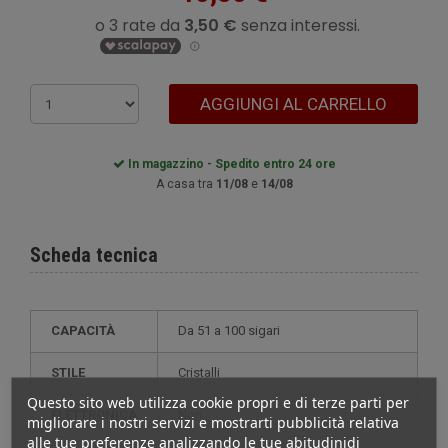
AGGIUNGI AL CARRELLO
In magazzino - Spedito entro 24 ore
A casa tra
11/08
e
14/08
Scheda tecnica
CAPACITÀ
da 51 a 100 sigari
STILE
cristalli
Questo sito web utilizza cookie propri e di terze parti per
ELETTRONICA
non
migliorare i nostri servizi e mostrarti pubblicità relativa
alle tue preferenze analizzando le tue abitudinidi