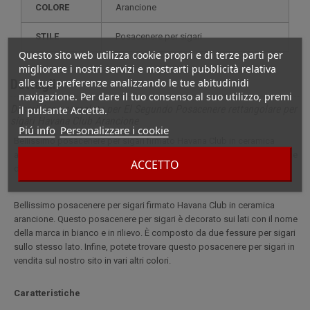
COLORE
Arancione
STILE
posacenere per sigari
Questo sito web utilizza cookie propri e di terze parti per
migliorare i nostri servizi e mostrarti pubblicità relativa
alle tue preferenze analizzando le tue abitudinidi
Dettagli
navigazione. Per dare il tuo consenso al suo utilizzo, premi
Descrizione completa per El Segundo Posacenere rettangolare per
il pulsante Accetta.
sigari Havana Club Arancione
Piú info
Personalizzare i cookie
Bellissimo posacenere per sigari firmato Havana Club in ceramica
arancione. Questo posacenere per sigari è decorato sui lati con il nome
ACCETTO
della marca in bianco e in rilievo.
Bellissimo posacenere per sigari firmato Havana Club in ceramica
arancione. Questo posacenere per sigari è decorato sui lati con il nome
della marca in bianco e in rilievo. È composto da due fessure per sigari
sullo stesso lato. Infine, potete trovare questo posacenere per sigari in
vendita sul nostro sito in vari altri colori.
Caratteristiche