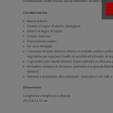
contemplare i vostri moduli senza nemmeno doverlo aprire.
Caratteristiche
Marca Adorini
Esterno in legno di ebano, plexiglass
Interno in legno di cedro
Colore: marrone
Decorazione: neutro
Per circa 60 sigari
1 humidor di lusso Adorini: interno in cristallo acrilico pol
regolabile per regolare il livello di umidità ed è fissato al 
1 igrometro per capelli sintetici: è pre-calibrato e offre un
Innovativo sistema di divisione: permette una grande libertà
divisori)
Cerniere a quadrante: ultra resistenti - placcate in oro 24K 
Dimensioni
Lunghezza x larghezza x altezza
29 x 24,5 x 12 cm