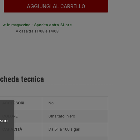
AGGIUNGI AL CARRELLO
In magazzino - Spedito entro 24 ore
A casa tra
11/08
e
14/08
cheda tecnica
ACCESSORI
No
COLORE
smaltato, Nero
 suo
CAPACITÀ
da 51 a 100 sigari