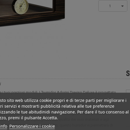
1
S
i
e i tuoi preziosi moduli. L'humidor Adorini Treviso Deluxe è progettato
to sito web utilizza cookie propri e di terze parti per migliorare i
ri servizi e mostrarti pubblicità relativa alle tue preferenze
izzando le tue abitudinidi navigazione. Per dare il tuo consenso al
per conservare i vostri preziosi moduli nel miglior modo possibile.
izzo, premi il pulsante Accetta.
a sessantina di sigari grazie alla qualità dei suoi materiali e agli
info
Personalizzare i cookie
un umidificatore. Vetrato su tre lati, questo humidor vi permetterà di