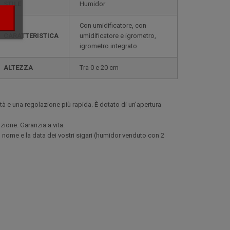
STILE
humidor
con umidificatore, con
CARATTERISTICA
umidificatore e igrometro,
igrometro integrato
ALTEZZA
tra 0 e 20 cm
ità e una regolazione più rapida. È dotato di un'apertura
zione. Garanzia a vita.
l nome e la data dei vostri sigari (humidor venduto con 2