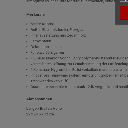
ermöglicht es Ihnen, Ihre Module zu betrachten, ohne ihn öff
Merkmale
Marke Adorini
Außen Ebenholzfurnier, Plexiglas
Innenausstattung aus Zedernholz
Farbe: braun
Dekoration : neutral
Für etwa 60 Zigarren
1 Luxus-Humidor Adorini: Acrylpolymer-Kristall-Interieur de
verstellbaren Öffnung zur Feinabstimmung der Luftfeuchtig
1 Kunsthaar-Hygrometer: Es ist vorkalibriert und bietet ei
Innovatives Trennwandsystem: ermöglicht große Freiheit be
Trennwänden verkauft)
Quadrantenscharniere: ultra-stark - 24K vergoldet und handl
Abmessungen
Länge x Breite x Höhe
29 x 24,5 x 12 cm