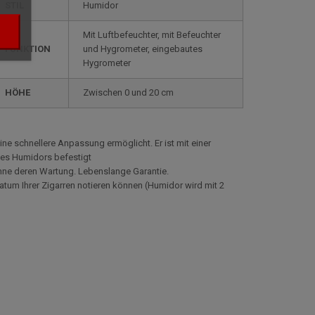
STIL
humidor
mit Luftbefeuchter, mit Befeuchter
FUNKTION
und Hygrometer, eingebautes
Hygrometer
HÖHE
zwischen 0 und 20 cm
ine schnellere Anpassung ermöglicht. Er ist mit einer
 des Humidors befestigt
 ohne deren Wartung. Lebenslange Garantie.
atum Ihrer Zigarren notieren können (Humidor wird mit 2