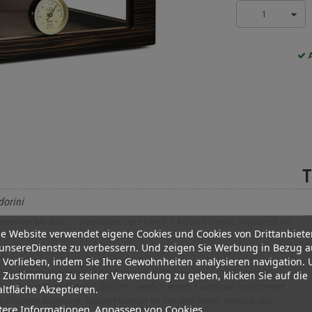
1
A
T
dorini
rtvollen Module zu bewahren. Der Humidor Adorini Treviso Deluxe ist für
e Website verwendet eigene Cookies und Cookies von Drittanbiete
unsereDienste zu verbessern. Und zeigen Sie Werbung in Bezug a
 Vorlieben, indem Sie Ihre Gewohnheiten analysieren navigation.
um Ihre kostbaren Module bestmöglich aufzubewahren. Der Humidor
 Zustimmung zu seiner Verwendung zu geben, klicken Sie auf die
ien und des mitgelieferten Zubehörs, nämlich einem Kunsthaar-Hygrometer
ltfläche Akzeptieren.
Zigarren ausgelegt. Dieser Humidor ist von drei Seiten verglast und
tere Informationen
Anpassen von Cookies