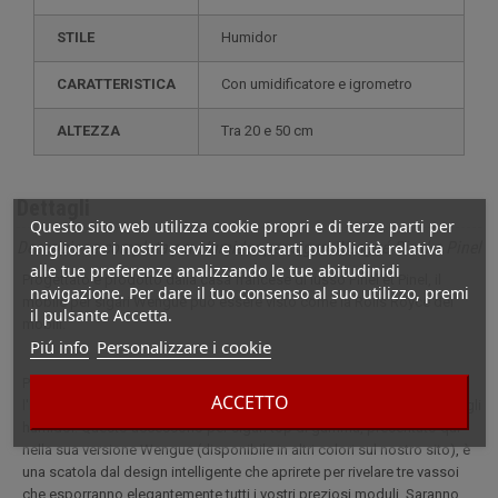
STILE
humidor
CARATTERISTICA
con umidificatore e igrometro
ALTEZZA
tra 20 e 50 cm
Dettagli
Questo sito web utilizza cookie propri e di terze parti per
migliorare i nostri servizi e mostrarti pubblicità relativa
Descrizione completa per Humidor per sigari Wengué Pinel e Pinel
alle tue preferenze analizzando le tue abitudinidi
Progettato e prodotto dalla casa francese di lusso Pinel et Pinel, il
navigazione. Per dare il tuo consenso al suo utilizzo, premi
mobile per sigari Wengué può essere visto come la Rolls Royce dei
il pulsante Accetta.
mobili.
Piú info
Personalizzare i cookie
Progettato e prodotto dalla casa francese di lusso Pinel et Pinel,
ACCETTO
l'humidor per sigari Wengué può essere visto come la Rolls Royce degli
humidor. Questo accessorio per sigari top di gamma, presentato qui
nella sua versione Wengue (disponibile in altri colori sul nostro sito), è
una scatola dal design intelligente che aprirete per rivelare tre vassoi
che esporranno elegantemente tutti i vostri preziosi moduli. Saranno