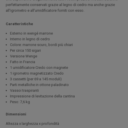
perfettamente conservati grazie al legno di cedro ma anche grazie
all'igrometro e all'umidificatore forniti con esso.
Caratteristiche
Esterno in wengé marrone
Interno in legno di cedro
Colore: marrone scuro, bordi più chiari
Per circa 150 sigari
Versione Wenge
Fatto in Francia
1 umidificatore Credo con magnete
1 igrometro magnetizzato Credo
3 cassetti (per 69 a 145 moduli)
Parti metalliche in ottone paladinato
Vassoi traspiranti
Impressione di levitazione della cantina
Peso: 7,6 kg
Dimensioni
Altezza x larghezza x profondità