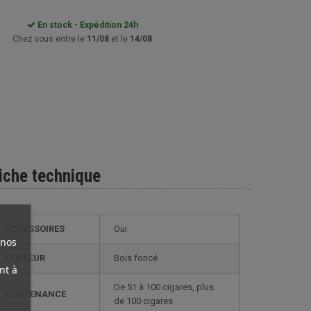
En stock - Expédition 24h
Chez vous entre le
11/08
et le
14/08
iche technique
ACCESSOIRES
Oui
 nos
COULEUR
bois foncé
nt à
de 51 à 100 cigares, plus
CONTENANCE
de 100 cigares