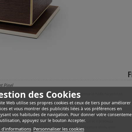
F
t Pinel
estion des Cookies
Pinel, la cave à cigare Wengué peut être perçue comme la Rolls Royce des
ite Web utilise ses propres cookies et ceux de tiers pour améliorer
ices et vous montrer des publicités liées à vos préférences en
ysant vos habitudes de navigation. Pour donner votre consenteme
ersion Wengué (disponible dans d'autres couleurs sur notre site), est
utilisation, appuyez sur le bouton Accepter.
raître trois plateaux qui présenteront élégamment tous vos précieux
dre mais aussi grâce à l'hygromètre et à l'humidificateur livrés avec.
 d'informations
Personnaliser les cookies