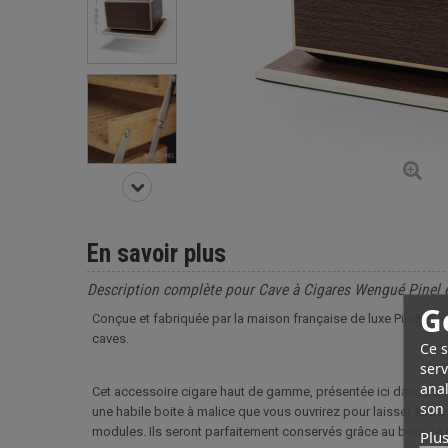
En savoir plus
Description complète pour Cave à Cigares Wengué Pinel e
G
Conçue et fabriquée par la maison française de luxe Pinel et 
caves.
Ce s
serv
anal
Cet accessoire cigare haut de gamme, présentée ici dans sa v
son 
une habile boite à malice que vous ouvrirez pour laisser appa
modules. Ils seront parfaitement conservés grâce au bois de cè
Plus