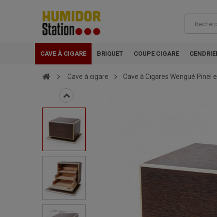
CAVE À CIGARE
BRIQUET
COUPE CIGARE
CENDRIE
Cave à cigare
Cave à Cigares Wengué Pinel e