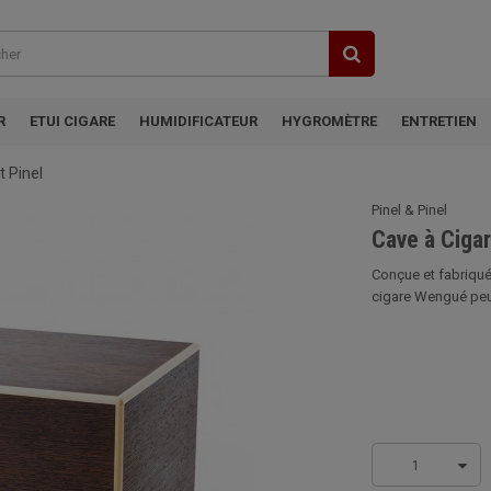
R
ETUI CIGARE
HUMIDIFICATEUR
HYGROMÈTRE
ENTRETIEN
t Pinel
Pinel & Pinel
Cave à Cigar
Conçue et fabriquée
cigare Wengué peut
1