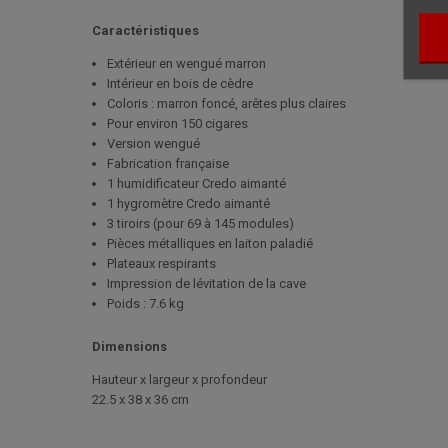
Caractéristiques
Extérieur en wengué marron
Intérieur en bois de cèdre
Coloris : marron foncé, arêtes plus claires
Pour environ 150 cigares
Version wengué
Fabrication française
1 humidificateur Credo aimanté
1 hygromètre Credo aimanté
3 tiroirs (pour 69 à 145 modules)
Pièces métalliques en laiton paladié
Plateaux respirants
Impression de lévitation de la cave
Poids : 7.6 kg
Dimensions
Hauteur x largeur x profondeur
22.5 x 38 x 36 cm