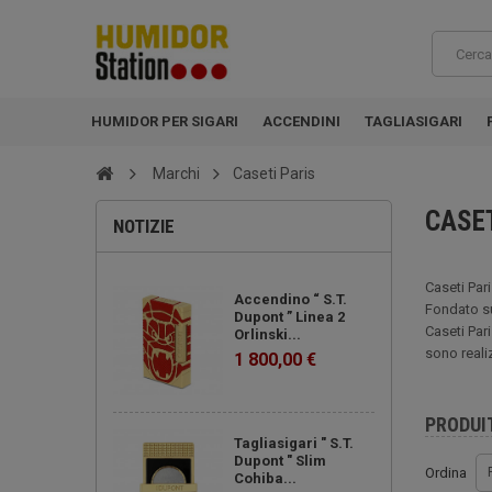
HUMIDOR PER SIGARI
ACCENDINI
TAGLIASIGARI
Marchi
Caseti Paris
CASET
NOTIZIE
Caseti Pari
Accendino “ S.T.
Fondato sui
Dupont ” Linea 2
Caseti Pari
Orlinski...
sono reali
1 800,00 €
PRODUI
Tagliasigari " S.T.
Dupont " Slim
Ordina
Cohiba...