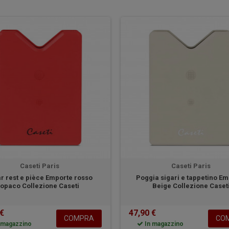
Caseti Paris
Caseti Paris
r rest e pièce Emporte rosso
Poggia sigari e tappetino E
opaco Collezione Caseti
Beige Collezione Caset
 €
47,90 €
COMPRA
CO
 magazzino
In magazzino