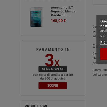
Accendino S.T.
Dupont o MiniJet
Geode blu...
165,00 €
Ques
nost
Caseti Par
anal
accendini 
util
ed elegan
Piú 
Caseti
Caseti Par
che riflet
cercano sti
Caseti Par
collezione
PRODUTTORI