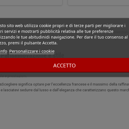
to sito web utilizza cookie propri e di terze parti per migliorare i
ri servizi e mostrarti pubblicità relativa alle tue preferenze
is La gamma di accessori per sigari comprende una serie di articoli essenziali pe
izzando le tue abitudinidi navigazione. Per dare il tuo consenso al
sofisticati ad alte prestazioni. Ognuno di questi accessori è stato progettato 
izzo, premi il pulsante Accetta.
za.
info
Personalizzare i cookie
 Parisinnovazione e stile
ACCETTO
is è all'avanguardia nell'innovazione del design degli accessori per sigari. Il m
tono le tendenze contemporanee, pur rispettando l'eredità classica del sigaro. Q
le e prestazioni.
isScegliere significa optare per l'eccellenza francese e il massimo della raffi
 e lasciatevi sedurre dal lusso e dall'eleganza che caratterizzano questo marc