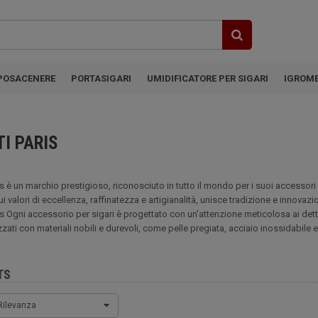
POSACENERE
PORTASIGARI
UMIDIFICATORE PER SIGARI
IGROM
I PARIS
s è un marchio prestigioso, riconosciuto in tutto il mondo per i suoi accessori 
 valori di eccellenza, raffinatezza e artigianalità, unisce tradizione e innovazio
s Ogni accessorio per sigari è progettato con un'attenzione meticolosa ai dettag
zzati con materiali nobili e durevoli, come pelle pregiata, acciaio inossidabile 
TS
Rilevanza