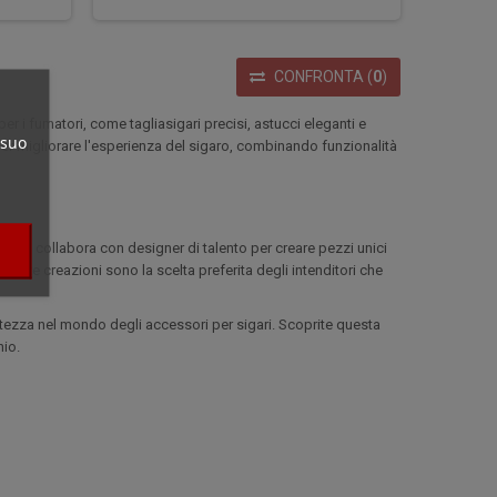
CONFRONTA
(
0
)
r i fumatori, come tagliasigari precisi, astucci eleganti e
 suo
per migliorare l'esperienza del sigaro, combinando funzionalità
archio collabora con designer di talento per creare pezzi unici
ueste creazioni sono la scelta preferita degli intenditori che
natezza nel mondo degli accessori per sigari. Scoprite questa
hio.