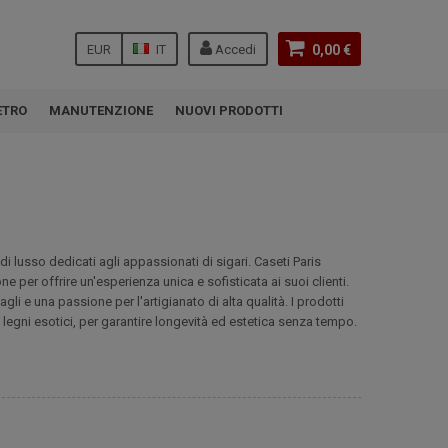
EUR
IT
Accedi
0,00 €
ETRO
MANUTENZIONE
NUOVI PRODOTTI
di lusso dedicati agli appassionati di sigari. Caseti Paris
ne per offrire un'esperienza unica e sofisticata ai suoi clienti.
li e una passione per l'artigianato di alta qualità. I prodotti
e legni esotici, per garantire longevità ed estetica senza tempo.