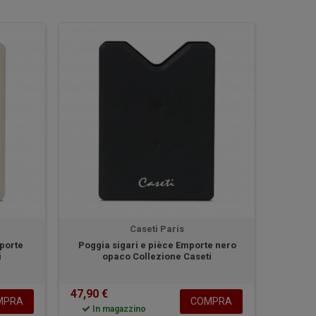
Caseti Paris
mporte
Poggia sigari e pièce Emporte nero
i
opaco Collezione Caseti
47,90 €
MPRA
COMPRA
In magazzino