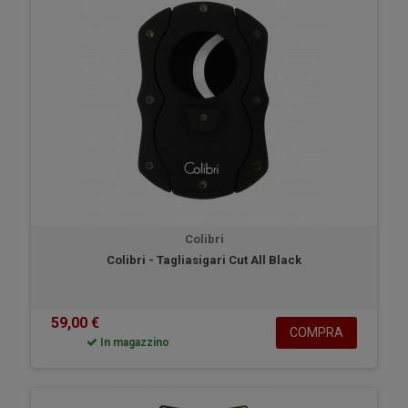
moderno del tagliasigari Colibri. Infine, vi piacerà il portasigari
telescopico di Colibri.
Colibri
Colibri - Tagliasigari Cut All Black
59,00 €
COMPRA
In magazzino