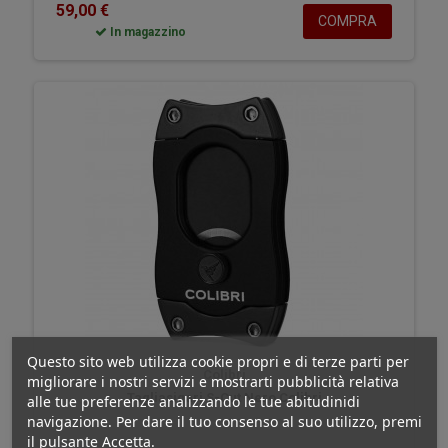
59,00 €
COMPRA
In magazzino
Questo sito web utilizza cookie propri e di terze parti per
Colibri
migliorare i nostri servizi e mostrarti pubblicità relativa
Tagliasigari S-Cut Nero Colibri
alle tue preferenze analizzando le tue abitudinidi
navigazione. Per dare il tuo consenso al suo utilizzo, premi
il pulsante Accetta.