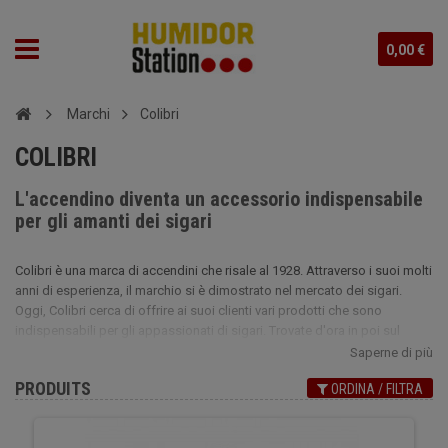
0,00 €
Marchi
Colibri
COLIBRI
L'accendino diventa un accessorio indispensabile
per gli amanti dei sigari
Colibri è una marca di accendini che risale al 1928. Attraverso i suoi molti
anni di esperienza, il marchio si è dimostrato nel mercato dei sigari.
Oggi, Colibri cerca di offrire ai suoi clienti vari prodotti che sono
indispensabili per gli appassionati di sigari. Trovate d'ora in poi sul
nostro sito Humidor Station, gli accendini a torcia della marca Colibri,
Saperne di più
così come i suoi tagliasigari e gli astucci per sigari. Regalati il lusso di
PRODUITS
ORDINA / FILTRA
un accendino a torcia ad un prezzo molto conveniente. La sua fiamma
molto resistente renderà questo robusto accendino ideale per
accendere i vostri sigari. Sarete affascinati dal design originale e molto