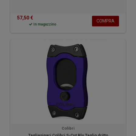
57,50 €
COMPRA
In magazzino
Colibri
Tagliasigari Colibri S-Cut Blu Taglio dritto