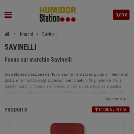
0,00 €
Marchi
Savinelli
SAVINELLI
Focus sul marchio Savinelli
Sin dalla sua creazione nel 1876, Savinelli è stato un punto di riferimento
globale nel mondo degli accessori per fumatori. Originario dell'Italia,
questo marchio iconico è sinonimo di tradizione, eleganza e qualità
artigianale. Sebbene sia noto soprattutto per le sue eccezionali pipe,
Savinelli ha sviluppato anche una gamma di accessori dedicati agli
Saperne di più
appassionati di sigari, come i sofisticati astucci. Ogni prodotto Savinelli
PRODUITS
ORDINA / FILTRA
riflette un know-how unico, che combina materiali nobili e design
raffinato, rendendo il marchio una scelta essenziale per gli appassionati
di sigari più esigenti.