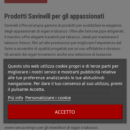
Prodotti Savinelli per gli appassionati
Savinelli offre un'ampia gamma di prodotti per soddisfare le esigenze
degli appassionati di sigari e tabacco. Oltre alle famose pipe artigianali,
il marchio offre eleganti barattoli per tabacco, ideali per mantenere il
tabacco fresco, filtri ad alte prestazioni per migliorare l'esperienza del
fumo e accendini di qualità progettati per un uso affidabile e duraturo.
Gli amanti dei sigari troveranno anche una selezione di lussuose
custodie, perfette per trasportare i loro preziosi moduli in modo sicuro e
Questo sito web utilizza cookie propri e di terze parti per
allo stesso tempo con un tocco di stile.
migliorare i nostri servizi e mostrarti pubblicità relativa
Perché acquistare i prodotti Savinelli?
alle tue preferenze analizzando le tue abitudinidi
navigazione. Per dare il tuo consenso al suo utilizzo, premi
Scegliere Savinelli significa optare per l'eccellenza e l'eleganza. Ogni
il pulsante Accetta.
prodotto è progettato con un'attenzione meticolosa ai dettagli,
Piú info
Personalizzare i cookie
utilizzando materiali di alta gamma per garantire una durata e un'estetica
senza compromessi. Che siate appassionati di lunga data o dilettanti in
cerca di qualità, i prodotti Savinelli portano un tocco di raffinatezza e
ACCETTO
autenticità alla vostra esperienza. Con il loro patrimonio italiano e
l'impegno per l'innovazione, gli accessori Savinelli incarnano un'arte di
vivere senza tempo per gli intenditori di sigari e tabacco.