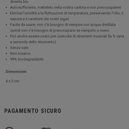
diventa blu
Autosufficiente, mettetelo nella vostra cantina e non preoccupatevi
Elimina l'umidità e le fluttuazioni di temperatura, preservando l'olio, il
sapore e il carattere dei vostri sigari
Facile da usare, non c'è bisogno di riempire con acqua distillata
quindi non c'è bisogno di preoccuparsi se riempirlo o meno
Può anche essere usato per custodie di strumenti musicali (la % varia
a seconda dello strumento)
Senza sale
Non tossico
99% biodegradabile
Dimensioni
6 x 5 cm
PAGAMENTO SICURO