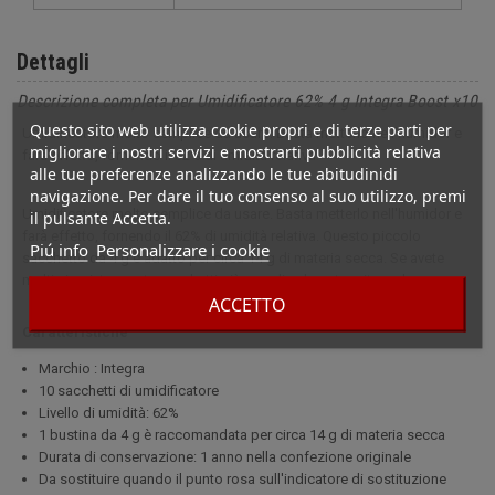
Dettagli
Descrizione completa per Umidificatore 62% 4 g Integra Boost x10
Questo sito web utilizza cookie propri e di terze parti per
Umidificatore molto semplice da usare. Basta metterlo nell'humidor e
migliorare i nostri servizi e mostrarti pubblicità relativa
farà effetto, fornendo il 62% di umidità relativa.
alle tue preferenze analizzando le tue abitudinidi
navigazione. Per dare il tuo consenso al suo utilizzo, premi
Umidificatore molto semplice da usare. Basta metterlo nell'humidor e
il pulsante Accetta.
farà effetto, fornendo il 62% di umidità relativa. Questo piccolo
Piú info
Personalizzare i cookie
sacchetto da 4 g è adatto per circa 14 g di materia secca. Se avete
molti sigari, troverete sacchetti più grandi sul nostro sito web.
ACCETTO
Caratteristiche
Marchio : Integra
10 sacchetti di umidificatore
Livello di umidità: 62%
1 bustina da 4 g è raccomandata per circa 14 g di materia secca
Durata di conservazione: 1 anno nella confezione originale
Da sostituire quando il punto rosa sull'indicatore di sostituzione