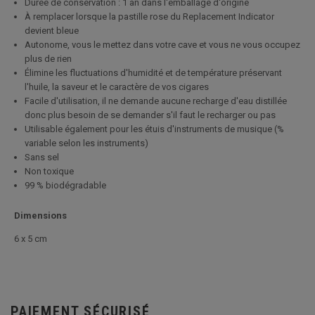
Durée de conservation : 1 an dans l'emballage d'origine
À remplacer lorsque la pastille rose du Replacement Indicator
devient bleue
Autonome, vous le mettez dans votre cave et vous ne vous occupez
plus de rien
Élimine les fluctuations d'humidité et de température préservant
l'huile, la saveur et le caractère de vos cigares
Facile d'utilisation, il ne demande aucune recharge d'eau distillée
donc plus besoin de se demander s'il faut le recharger ou pas
Utilisable également pour les étuis d'instruments de musique (%
variable selon les instruments)
Sans sel
Non toxique
99 % biodégradable
Dimensions
6 x 5 cm
PAIEMENT SÉCURISÉ