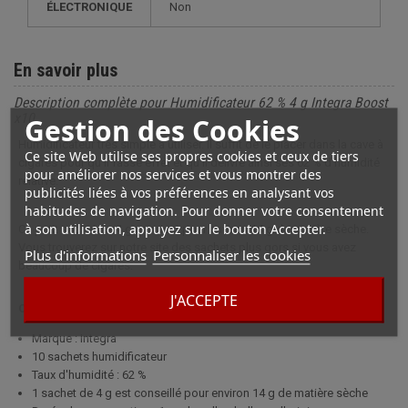
ÉLECTRONIQUE
non
En savoir plus
Description complète pour Humidificateur 62 % 4 g Integra Boost
x10
Gestion des Cookies
Humidificateur très simple à utiliser. Il suffit de le placer dans la cave à
Ce site Web utilise ses propres cookies et ceux de tiers
cigares pour qu'il fasse effet et qu'il délivre ainsi ses 62 % d'humidité
pour améliorer nos services et vous montrer des
relative.
publicités liées à vos préférences en analysant vos
habitudes de navigation. Pour donner votre consentement
à son utilisation, appuyez sur le bouton Accepter.
Ce petit sachet de 4 g convient pour environ 14 g de matière sèche.
Vous trouverez sur notre site des sachets plus gors si vous avez
Plus d'informations
Personnaliser les cookies
beaucoup de cigares.
J'ACCEPTE
Caractéristiques
Marque : Integra
10 sachets humidificateur
Taux d'humidité : 62 %
1 sachet de 4 g est conseillé pour environ 14 g de matière sèche