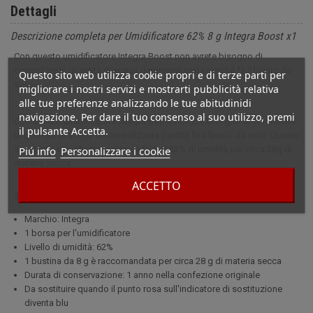
Dettagli
Descrizione completa per Umidificatore 62% 8 g Integra Boost x1
Con questo umidificatore Integra Boost non avrete bisogno di
controllare la quantità di acqua demineralizzata perché fa il lavoro da
Questo sito web utilizza cookie propri e di terze parti per
solo.
migliorare i nostri servizi e mostrarti pubblicità relativa
alle tue preferenze analizzando le tue abitudinidi
navigazione. Per dare il tuo consenso al suo utilizzo, premi
Con questo umidificatore Integra Boost non c'è bisogno di controllare
il pulsante Accetta.
la quantità di acqua demineralizzata perché fa il lavoro da solo. Questo
Piú info
Personalizzare i cookie
sacchetto umidificatore rilascia fino al 62% di umidità per circa 28g di
materia secca.
ACCETTO
Specifiche
Marchio: Integra
1 borsa per l'umidificatore
Livello di umidità: 62%
1 bustina da 8 g è raccomandata per circa 28 g di materia secca
Durata di conservazione: 1 anno nella confezione originale
Da sostituire quando il punto rosa sull'indicatore di sostituzione
diventa blu