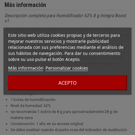
Más información
Descripción completa para Humidificador 62% 8 g Integra Boost
x1
Con este humidificador Integra Boost no tendrá que comprobar la
Este sitio web utiliza cookies propias y de terceros para
cantidad de agua desmineralizada, ya que él mismo se encarga de ello.
mejorar nuestros servicios y mostrarle publicidad
relacionada con sus preferencias mediante el análisis de
Con este humidificador Integra Boost no es necesario controlar la
sus hábitos de navegación. Para dar su consentimiento
cantidad de agua desmineralizada, ya que él mismo hace el trabajo.
sobre su uso pulse el botón Acepto.
Esta bolsa humidificadora libera hasta un 62% de humedad para
Más información
Personalizar cookies
aproximadamente 28g de materia seca.
ACEPTO
Especificaciones
Marca: Integra
1 bolsa de humidificación
Nivel de humedad: 62%
se recomienda 1 sobre de 8 g para aproximadamente 28 g de
materia seca
Conservación: 1 año en su envase original
Se debe sustituir cuando el punto rosa del indicador de sustitución