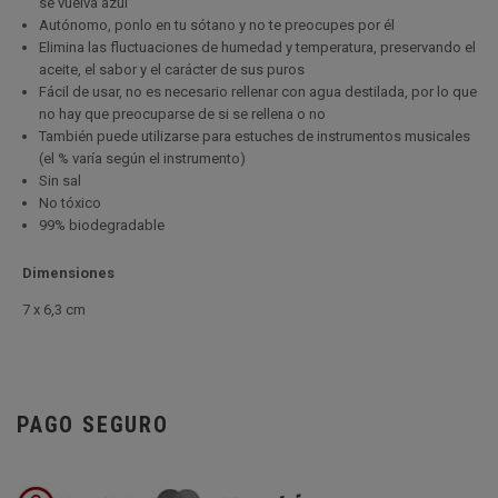
se vuelva azul
Autónomo, ponlo en tu sótano y no te preocupes por él
Elimina las fluctuaciones de humedad y temperatura, preservando el
aceite, el sabor y el carácter de sus puros
Fácil de usar, no es necesario rellenar con agua destilada, por lo que
no hay que preocuparse de si se rellena o no
También puede utilizarse para estuches de instrumentos musicales
(el % varía según el instrumento)
Sin sal
No tóxico
99% biodegradable
Dimensiones
7 x 6,3 cm
PAGO SEGURO