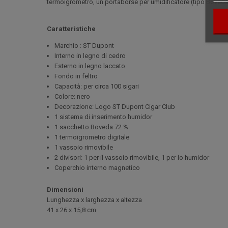
termoigrometro, un portaborse per umidificatore (tipo Boveda)
Caratteristiche
Marchio : ST Dupont
Interno in legno di cedro
Esterno in legno laccato
Fondo in feltro
Capacità: per circa 100 sigari
Colore: nero
Decorazione: Logo ST Dupont Cigar Club
1 sistema di inserimento humidor
1 sacchetto Boveda 72 %
1 termoigrometro digitale
1 vassoio rimovibile
2 divisori: 1 per il vassoio rimovibile, 1 per lo humidor
Coperchio interno magnetico
Dimensioni
Lunghezza x larghezza x altezza
41 x 26 x 15,8 cm