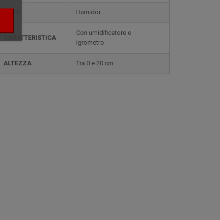
STILE
humidor
con umidificatore e
CARATTERISTICA
igrometro
ALTEZZA
tra 0 e 20 cm