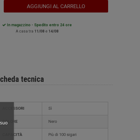
AGGIUNGI AL CARRELLO
In magazzino - Spedito entro 24 ore
A casa tra
11/08
e
14/08
cheda tecnica
ACCESSORI
Sì
COLORE
Nero
 suo
CAPACITÀ
più di 100 sigari