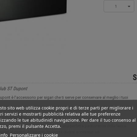
1
S
Club ST Dupont
pont è l'accessorio per sigari che ti serve per conservare al meglio i tuoi
to sito web utilizza cookie propri e di terze parti per migliorare i
ri servizi e mostrarti pubblicità relativa alle tue preferenze
izzando le tue abitudinidi navigazione. Per dare il tuo consenso al
pont è l'accessorio per sigari che ti serve per conservare al meglio i tuoi
izzo, premi il pulsante Accetta.
voro di precisione svolto da Dupont con una perfetta padronanza della lacca
ont al centro. All'interno, troverete diversi accessori: un
info
Personalizzare i cookie