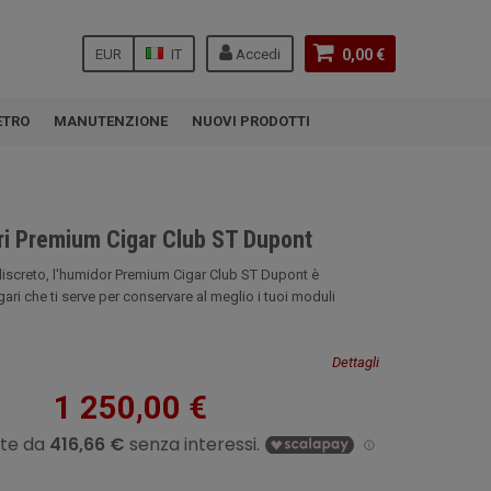
EUR
IT
Accedi
0,00 €
ETRO
MANUTENZIONE
NUOVI PRODOTTI
ari Premium Cigar Club ST Dupont
 discreto, l'humidor Premium Cigar Club ST Dupont è
gari che ti serve per conservare al meglio i tuoi moduli
Dettagli
1 250,00 €