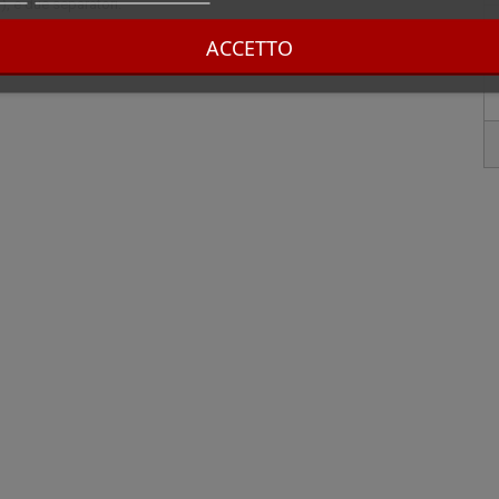
, e due separatori.
ACCETTO