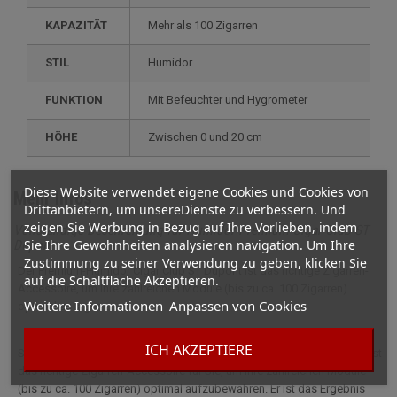
KAPAZITÄT
mehr als 100 Zigarren
STIL
humidor
FUNKTION
mit Befeuchter und Hygrometer
HÖHE
zwischen 0 und 20 cm
Diese Website verwendet eigene Cookies und Cookies von
Mehr Infos
Drittanbietern, um unsereDienste zu verbessern. Und
zeigen Sie Werbung in Bezug auf Ihre Vorlieben, indem
Vollständige Beschreibung für Humidor Premium Cigar Club ST
Sie Ihre Gewohnheiten analysieren navigation. Um Ihre
Dupont
Zustimmung zu seiner Verwendung zu geben, klicken Sie
Der Premium-Humidor Cigar Club ST Dupont ist das richtige Zigarren-
auf die Schaltfläche Akzeptieren.
Accessoire, um Ihre zahlreichen Module (bis zu ca. 100 Zigarren)
Weitere Informationen
Anpassen von Cookies
optimal zu lagern.
ICH AKZEPTIERE
Schlicht, stilvoll, diskret: Der Premium-Humidor Cigar Club ST Dupont ist
das richtige Zigarren-Accessoire für Sie, um Ihre zahlreichen Module
(bis zu ca. 100 Zigarren) optimal aufzubewahren. Er ist das Ergebnis