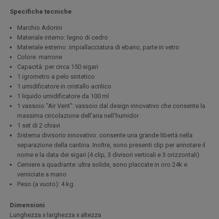
Specifiche tecniche
Marchio Adorini
Materiale interno: legno di cedro
Materiale esterno: impiallacciatura di ebano, parte in vetro
Colore: marrone
Capacità: per circa 150 sigari
1 igrometro a pelo sintetico
1 umidificatore in cristallo acrilico
1 liquido umidificatore da 100 ml
1 vassoio "Air Vent": vassoio dal design innovativo che consente la
massima circolazione dell'aria nell'humidor
1 set di 2 chiavi
Sistema divisorio innovativo: consente una grande libertà nella
separazione della cantina. Inoltre, sono presenti clip per annotare il
nome e la data dei sigari (4 clip, 3 divisori verticali e 3 orizzontali)
Cerniere a quadrante: ultra solide, sono placcate in oro 24k e
verniciate a mano
Peso (a vuoto): 4 kg
Dimensioni
Lunghezza x larghezza x altezza