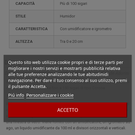
CAPACITÀ
più di 100 sigari
STILE
humidor
CARATTERISTICA
con umidificatore e igrometro
ALTEZZA
tra 0 e 20 cm
Dettagli
Questo sito web utilizza cookie propri e di terze parti per
migliorare i nostri servizi e mostrarti pubblicità relativa
Descrizione completa per Humidor Deluxe Vittoria Grande Adorini
alle tue preferenze analizzando le tue abitudinidi
navigazione. Per dare il tuo consenso al suo utilizzo, premi
Bellissimo humidor di Adorini che permette, grazie ai suoi accessori, di
il pulsante Accetta.
conservare perfettamente fino a 150 sigari di tipo Corona.
Piú info
Personalizzare i cookie
Bellissimo humidor di Adorini che permette, grazie ai suoi accessori, di
ACCETTO
conservare perfettamente fino a 150 sigari Corona. Questo humidor ha
un interno in legno di cedro e un esterno impiallacciato in ebano con
una finestra di vetro. Viene fornito con un umidificatore, un igrometro ad
ago, un liquido umidificante da 100 ml e divisori orizzontali e verticali.